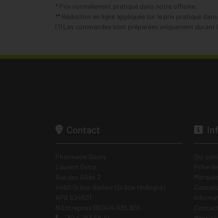
* Prix normalement pratiqué dans notre officine.
** Réduction en ligne appliquée sur le prix pratiqué dan
(1) Les commandes sont préparées uniquement durant le
Contact
In
Pharmacie Discry
Qui som
Laurent Detry
Prise d
Rue des Alliés 2
Marques
4460 Grâce-Berleur (Grâce-Hollogne)
Conseil
APB 624601
Informa
N Entreprise BE0414.635.903
Contac
+32 4 263 56 12
Mentions