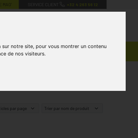
E MAG’
SERVICE CLIENT
+32 4 263 56 12
0
Mon
Mes
Mon
compte
favoris
panier
n sur notre site, pour vous montrer un contenu
Ventes
andagisterie
Vétérinaire
Marques
ce de nos visiteurs.
Privées