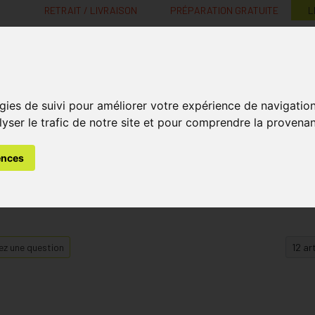
RETRAIT / LIVRAISON
PRÉPARATION GRATUITE
L
MaPharmacie.be ma santé, mes conseils, mes prix
gies de suivi pour améliorer votre expérience de navigatio
Nutrition -
Soins Bébé et
Médecines
Minceur
B
lyser le trafic de notre site et pour comprendre la provenan
Vitamines
Grossesse
naturelles
ences
z une question