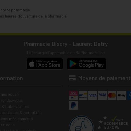
s notre pharmacie.
s heures d’ouverture de la pharmacie.
Pharmacie Discry - Laurent Detry
Télécharger l’app mobile de MaPharmacie.be
formation
Moyens de paiement
mes nous ?
e rendez-vous
 & Laboratoires
s pratiques & actualités
tions médicaments
tez-nous
 légales & vie privée