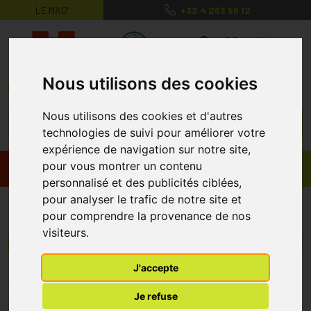
LE MAG’
+32 4 263 56 12
MaPharmacie.be ma santé, mes conse
0
Nous utilisons des cookies
Nous utilisons des cookies et d'autres
technologies de suivi pour améliorer votre
expérience de navigation sur notre site,
pour vous montrer un contenu
Promos
Produits
personnalisé et des publicités ciblées,
pour analyser le trafic de notre site et
Nailtiques
pour comprendre la provenance de nos
visiteurs.
Menu/Filtres
J'accepte
* Prix normalement pratiqué dans notre officine.
Je refuse
** Réduction en ligne appliquée sur le prix pratiqué dans notre