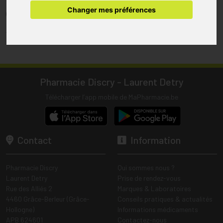
pharmacie.
Changer mes préférences
(1) Les commandes sont préparées uniquement durant les heures
d’ouverture de la pharmacie.
Tous les prix incluent la TVA – Hors frais de livraison.
Pharmacie Discry - Laurent Detry
Télécharger l’app mobile de MaPharmacie.be
Contact
Information
Pharmacie Discry
Qui sommes nous ?
Laurent Detry
Prise de rendez-vous
Rue des Alliés 2
Marques & Laboratoires
4460 Grâce-Berleur (Grâce-
Conseils pratiques & actualités
Hollogne)
Informations médicaments
APB 624601
Contactez-nous