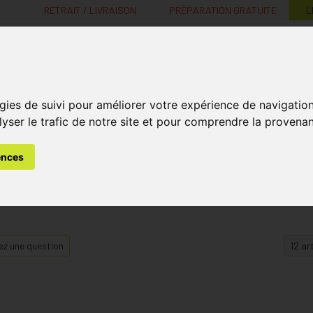
RETRAIT / LIVRAISON
PRÉPARATION GRATUITE
L
MaPharmacie.be ma santé, mes conseils, mes prix
gies de suivi pour améliorer votre expérience de navigatio
Nutrition -
Soins Bébé et
Médecines
Minceur
B
lyser le trafic de notre site et pour comprendre la provenan
Vitamines
Grossesse
naturelles
ences
z une question