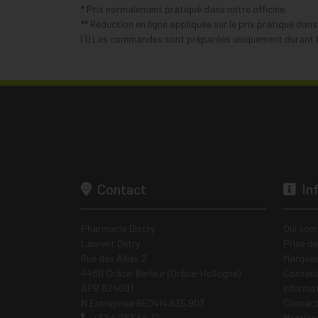
* Prix normalement pratiqué dans notre officine.
** Réduction en ligne appliquée sur le prix pratiqué dan
(1) Les commandes sont préparées uniquement durant le
Contact
In
Pharmacie Discry
Qui som
Laurent Detry
Prise d
Rue des Alliés 2
Marques
4460 Grâce-Berleur (Grâce-Hollogne)
Conseil
APB 624601
Informa
N Entreprise BE0414.635.903
Contac
+32 4 263 56 12
Mentions