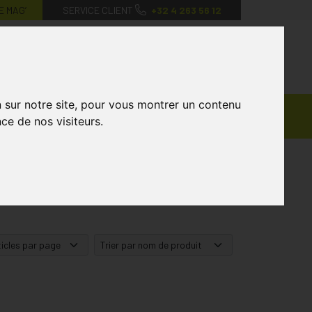
E MAG’
SERVICE CLIENT
+32 4 263 56 12
0
Mon
Mes
Mon
compte
favoris
panier
n sur notre site, pour vous montrer un contenu
Ventes
andagisterie
Vétérinaire
Marques
ce de nos visiteurs.
Privées