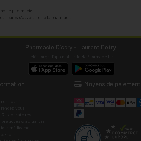
s notre pharmacie.
s heures d’ouverture de la pharmacie.
Pharmacie Discry - Laurent Detry
Télécharger l’app mobile de MaPharmacie.be
formation
Moyens de paiement
mes nous ?
e rendez-vous
 & Laboratoires
s pratiques & actualités
tions médicaments
tez-nous
 légales & vie privée