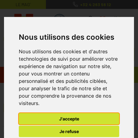
LE MAG’
+32 4 263 56 12
MaPharmacie.be ma santé, mes conse
0
Nous utilisons des cookies
Nous utilisons des cookies et d'autres
technologies de suivi pour améliorer votre
expérience de navigation sur notre site,
pour vous montrer un contenu
Promos
Produits
personnalisé et des publicités ciblées,
pour analyser le trafic de notre site et
Neoderm
pour comprendre la provenance de nos
visiteurs.
Menu/Filtres
J'accepte
* Prix normalement pratiqué dans notre officine.
Je refuse
** Réduction en ligne appliquée sur le prix pratiqué dans notre