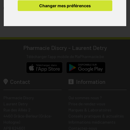
pharmacie.
Changer mes préférences
(1) Les commandes sont préparées uniquement durant les heures
d’ouverture de la pharmacie.
Tous les prix incluent la TVA – Hors frais de livraison.
Pharmacie Discry - Laurent Detry
Télécharger l’app mobile de MaPharmacie.be
Contact
Information
Pharmacie Discry
Qui sommes nous ?
Laurent Detry
Prise de rendez-vous
Rue des Alliés 2
Marques & Laboratoires
4460 Grâce-Berleur (Grâce-
Conseils pratiques & actualités
Hollogne)
Informations médicaments
APB 624601
Contactez-nous