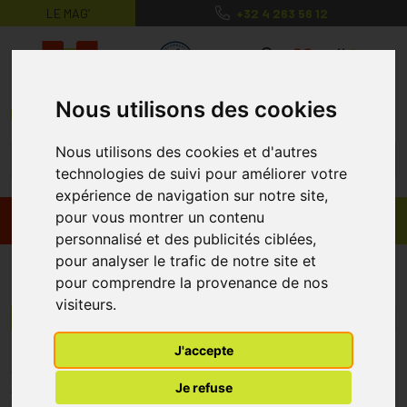
LE MAG’
+32 4 263 56 12
MaPharmacie.be ma santé, mes conse
0
Nous utilisons des cookies
Nous utilisons des cookies et d'autres
technologies de suivi pour améliorer votre
expérience de navigation sur notre site,
pour vous montrer un contenu
Promos
Produits
personnalisé et des publicités ciblées,
pour analyser le trafic de notre site et
Neutrapharm
pour comprendre la provenance de nos
visiteurs.
Menu/Filtres
J'accepte
* Prix normalement pratiqué dans notre officine.
Je refuse
** Réduction en ligne appliquée sur le prix pratiqué dans notre