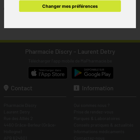
pharmacie.
Changer mes préférences
(1) Les commandes sont préparées uniquement durant les heures
d’ouverture de la pharmacie.
Tous les prix incluent la TVA – Hors frais de livraison.
Pharmacie Discry - Laurent Detry
Télécharger l’app mobile de MaPharmacie.be
Contact
Information
Pharmacie Discry
Qui sommes nous ?
Laurent Detry
Prise de rendez-vous
Rue des Alliés 2
Marques & Laboratoires
4460 Grâce-Berleur (Grâce-
Conseils pratiques & actualités
Hollogne)
Informations médicaments
APB 624601
Contactez-nous