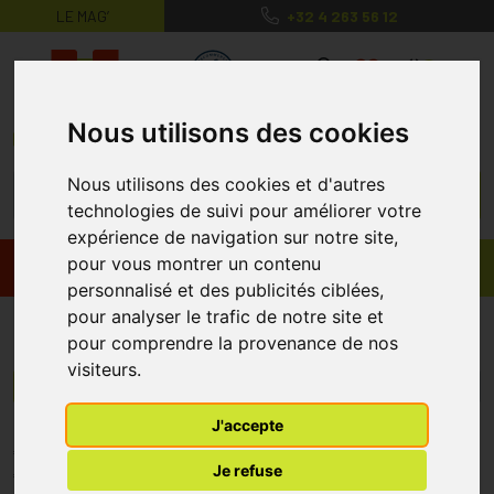
LE MAG’
+32 4 263 56 12
MaPharmacie.be ma santé, mes conse
0
Nous utilisons des cookies
Nous utilisons des cookies et d'autres
technologies de suivi pour améliorer votre
expérience de navigation sur notre site,
pour vous montrer un contenu
Promos
Produits
personnalisé et des publicités ciblées,
pour analyser le trafic de notre site et
New Walk
pour comprendre la provenance de nos
visiteurs.
Menu/Filtres
J'accepte
* Prix normalement pratiqué dans notre officine.
Je refuse
** Réduction en ligne appliquée sur le prix pratiqué dans notre