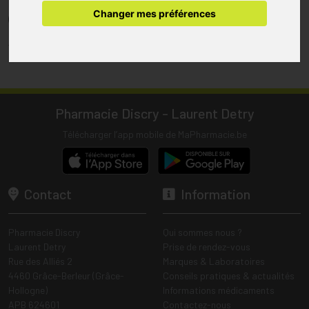
pharmacie.
Changer mes préférences
(1) Les commandes sont préparées uniquement durant les heures
d’ouverture de la pharmacie.
Tous les prix incluent la TVA – Hors frais de livraison.
Pharmacie Discry - Laurent Detry
Télécharger l’app mobile de MaPharmacie.be
Contact
Information
Pharmacie Discry
Qui sommes nous ?
Laurent Detry
Prise de rendez-vous
Rue des Alliés 2
Marques & Laboratoires
4460 Grâce-Berleur (Grâce-
Conseils pratiques & actualités
Hollogne)
Informations médicaments
APB 624601
Contactez-nous