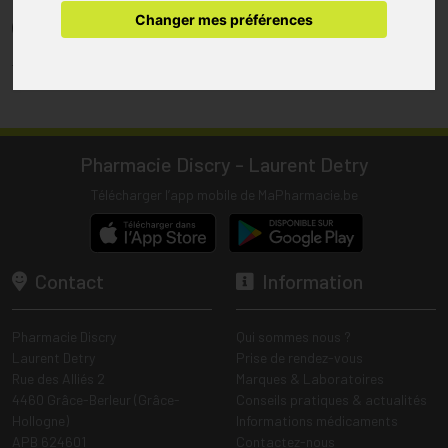
pharmacie.
Changer mes préférences
(1) Les commandes sont préparées uniquement durant les heures
d’ouverture de la pharmacie.
Tous les prix incluent la TVA – Hors frais de livraison.
Pharmacie Discry - Laurent Detry
Télécharger l’app mobile de MaPharmacie.be
Contact
Information
Pharmacie Discry
Qui sommes nous ?
Laurent Detry
Prise de rendez-vous
Rue des Alliés 2
Marques & Laboratoires
4460 Grâce-Berleur (Grâce-
Conseils pratiques & actualités
Hollogne)
Informations médicaments
APB 624601
Contactez-nous