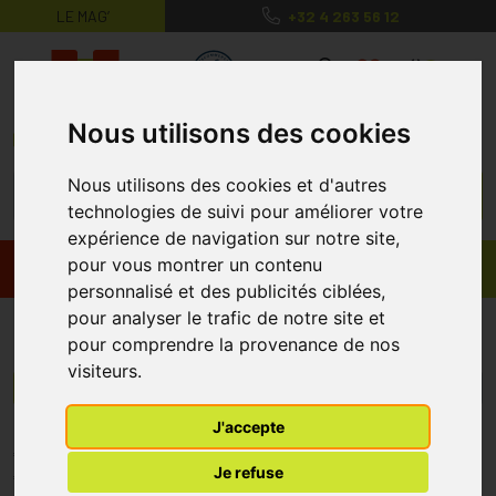
LE MAG’
+32 4 263 56 12
MaPharmacie.be ma santé, mes conse
0
Nous utilisons des cookies
Nous utilisons des cookies et d'autres
technologies de suivi pour améliorer votre
expérience de navigation sur notre site,
pour vous montrer un contenu
Promos
Produits
personnalisé et des publicités ciblées,
pour analyser le trafic de notre site et
Nobanetz
pour comprendre la provenance de nos
visiteurs.
Menu/Filtres
J'accepte
* Prix normalement pratiqué dans notre officine.
Je refuse
** Réduction en ligne appliquée sur le prix pratiqué dans notre