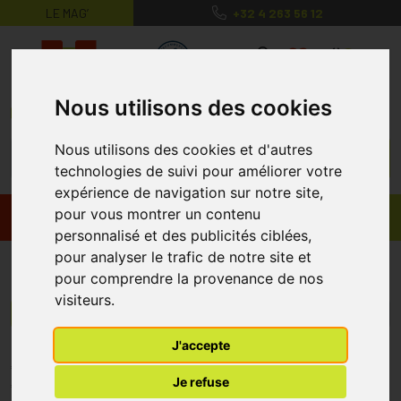
LE MAG’
+32 4 263 56 12
MaPharmacie.be ma santé, mes conse
0
Nous utilisons des cookies
Nous utilisons des cookies et d'autres
technologies de suivi pour améliorer votre
expérience de navigation sur notre site,
pour vous montrer un contenu
Promos
Produits
personnalisé et des publicités ciblées,
pour analyser le trafic de notre site et
Noizezz
pour comprendre la provenance de nos
visiteurs.
Menu/Filtres
J'accepte
* Prix normalement pratiqué dans notre officine.
Je refuse
** Réduction en ligne appliquée sur le prix pratiqué dans notre