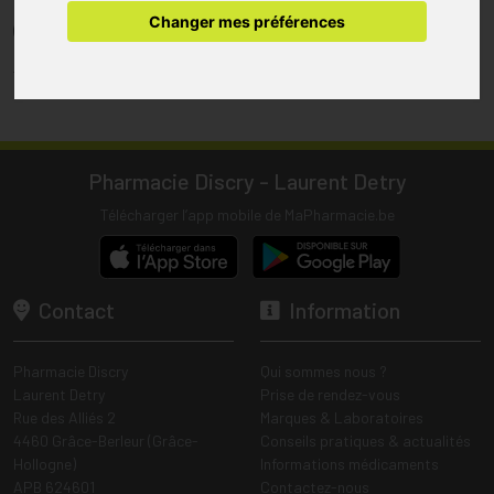
pharmacie.
Changer mes préférences
(1) Les commandes sont préparées uniquement durant les heures
d’ouverture de la pharmacie.
Tous les prix incluent la TVA – Hors frais de livraison.
Pharmacie Discry - Laurent Detry
Télécharger l’app mobile de MaPharmacie.be
Contact
Information
Pharmacie Discry
Qui sommes nous ?
Laurent Detry
Prise de rendez-vous
Rue des Alliés 2
Marques & Laboratoires
4460 Grâce-Berleur (Grâce-
Conseils pratiques & actualités
Hollogne)
Informations médicaments
APB 624601
Contactez-nous