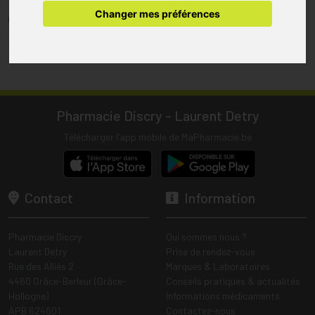
pharmacie.
Changer mes préférences
(1) Les commandes sont préparées uniquement durant les heures
d’ouverture de la pharmacie.
Tous les prix incluent la TVA – Hors frais de livraison.
Pharmacie Discry - Laurent Detry
Télécharger l’app mobile de MaPharmacie.be
Contact
Information
Pharmacie Discry
Qui sommes nous ?
Laurent Detry
Prise de rendez-vous
Rue des Alliés 2
Marques & Laboratoires
4460 Grâce-Berleur (Grâce-
Conseils pratiques & actualités
Hollogne)
Informations médicaments
APB 624601
Contactez-nous