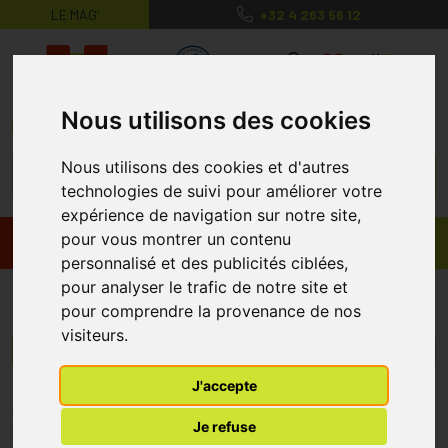
LE MAG’
+32 4 263 56 12
MaPharmacie.be ma santé, mes conse
0
Nous utilisons des cookies
Nous utilisons des cookies et d'autres
technologies de suivi pour améliorer votre
expérience de navigation sur notre site,
pour vous montrer un contenu
Promos
Produits
personnalisé et des publicités ciblées,
pour analyser le trafic de notre site et
Nutri Expert
pour comprendre la provenance de nos
visiteurs.
Menu/Filtres
J'accepte
* Prix normalement pratiqué dans notre officine.
Je refuse
** Réduction en ligne appliquée sur le prix pratiqué dans notre