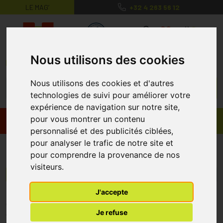
LE MAG’
+32 4 263 56 12
MaPharmacie.be ma santé, mes conse
0
Nous utilisons des cookies
Nous utilisons des cookies et d'autres
technologies de suivi pour améliorer votre
expérience de navigation sur notre site,
pour vous montrer un contenu
Promos
Produits
personnalisé et des publicités ciblées,
pour analyser le trafic de notre site et
Nutripharm
pour comprendre la provenance de nos
visiteurs.
Menu/Filtres
J'accepte
* Prix normalement pratiqué dans notre officine.
Je refuse
** Réduction en ligne appliquée sur le prix pratiqué dans notre