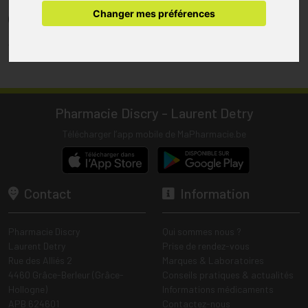
pharmacie.
Changer mes préférences
(1) Les commandes sont préparées uniquement durant les heures
d’ouverture de la pharmacie.
Tous les prix incluent la TVA – Hors frais de livraison.
Pharmacie Discry - Laurent Detry
Télécharger l’app mobile de MaPharmacie.be
Contact
Information
Pharmacie Discry
Qui sommes nous ?
Laurent Detry
Prise de rendez-vous
Rue des Alliés 2
Marques & Laboratoires
4460 Grâce-Berleur (Grâce-
Conseils pratiques & actualités
Hollogne)
Informations médicaments
APB 624601
Contactez-nous