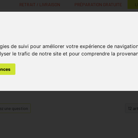
RETRAIT / LIVRAISON
PRÉPARATION GRATUITE
L
MaPharmacie.be ma santé, mes conseils, mes prix
gies de suivi pour améliorer votre expérience de navigatio
Nutrition -
Soins Bébé et
Médecines
Minceur
B
lyser le trafic de notre site et pour comprendre la provenan
Vitamines
Grossesse
naturelles
ences
z une question