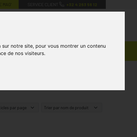
E MAG’
SERVICE CLIENT
+32 4 263 56 12
0
Mon
Mes
Mon
compte
favoris
panier
n sur notre site, pour vous montrer un contenu
Ventes
andagisterie
Vétérinaire
Marques
ce de nos visiteurs.
Privées