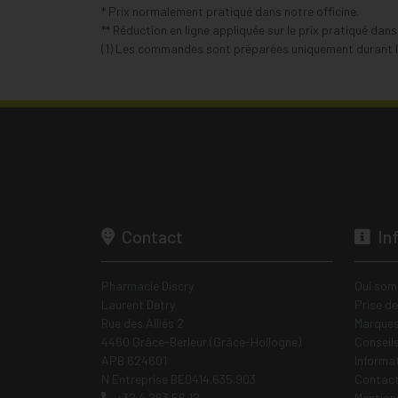
* Prix normalement pratiqué dans notre officine.
** Réduction en ligne appliquée sur le prix pratiqué dan
(1) Les commandes sont préparées uniquement durant le
Contact
In
Pharmacie Discry
Qui som
Laurent Detry
Prise d
Rue des Alliés 2
Marques
4460 Grâce-Berleur (Grâce-Hollogne)
Conseil
APB 624601
Informa
N Entreprise BE0414.635.903
Contac
+32 4 263 56 12
Mentions