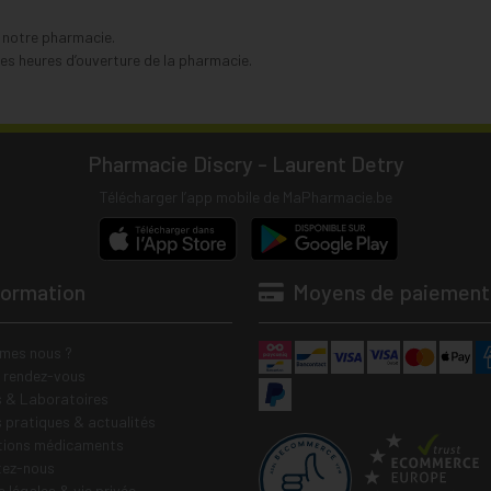
s notre pharmacie.
s heures d’ouverture de la pharmacie.
Pharmacie Discry - Laurent Detry
Télécharger l’app mobile de MaPharmacie.be
formation
Moyens de paiement
mes nous ?
e rendez-vous
 & Laboratoires
s pratiques & actualités
tions médicaments
tez-nous
 légales & vie privée