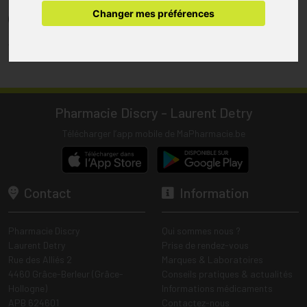
pharmacie.
Changer mes préférences
(1) Les commandes sont préparées uniquement durant les heures
d’ouverture de la pharmacie.
Tous les prix incluent la TVA – Hors frais de livraison.
Pharmacie Discry - Laurent Detry
Télécharger l’app mobile de MaPharmacie.be
Contact
Information
Pharmacie Discry
Qui sommes nous ?
Laurent Detry
Prise de rendez-vous
Rue des Alliés 2
Marques & Laboratoires
4460 Grâce-Berleur (Grâce-
Conseils pratiques & actualités
Hollogne)
Informations médicaments
APB 624601
Contactez-nous