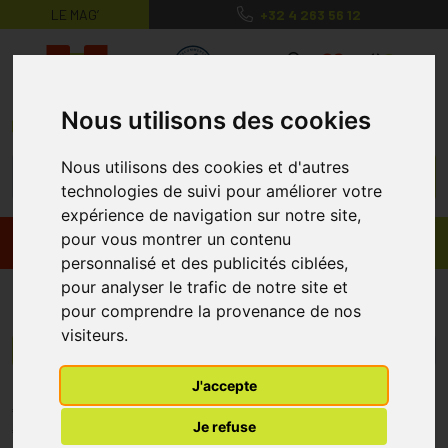
LE MAG’
+32 4 263 56 12
MaPharmacie.be ma santé, mes conse
0
Nous utilisons des cookies
Nous utilisons des cookies et d'autres
technologies de suivi pour améliorer votre
expérience de navigation sur notre site,
pour vous montrer un contenu
Promos
Produits
personnalisé et des publicités ciblées,
pour analyser le trafic de notre site et
Nutrivitis
pour comprendre la provenance de nos
visiteurs.
Menu/Filtres
J'accepte
* Prix normalement pratiqué dans notre officine.
Je refuse
** Réduction en ligne appliquée sur le prix pratiqué dans notre