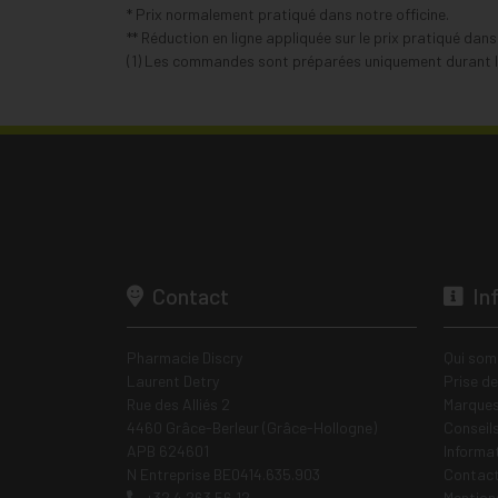
* Prix normalement pratiqué dans notre officine.
** Réduction en ligne appliquée sur le prix pratiqué dan
(1) Les commandes sont préparées uniquement durant le
Contact
In
Pharmacie Discry
Qui som
Laurent Detry
Prise d
Rue des Alliés 2
Marques
4460 Grâce-Berleur (Grâce-Hollogne)
Conseil
APB 624601
Informa
N Entreprise BE0414.635.903
Contac
+32 4 263 56 12
Mentions