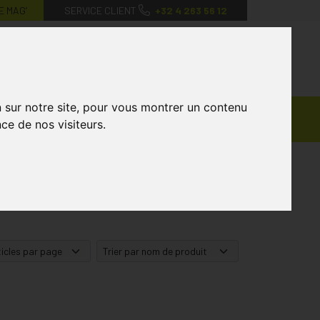
E MAG’
SERVICE CLIENT
+32 4 263 56 12
0
Mon
Mes
Mon
compte
favoris
panier
n sur notre site, pour vous montrer un contenu
Ventes
andagisterie
Vétérinaire
Marques
ce de nos visiteurs.
Privées