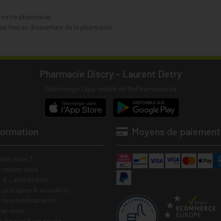
s notre pharmacie.
s heures d’ouverture de la pharmacie.
Pharmacie Discry - Laurent Detry
Télécharger l’app mobile de MaPharmacie.be
formation
Moyens de paiement
mes nous ?
e rendez-vous
 & Laboratoires
s pratiques & actualités
tions médicaments
tez-nous
 légales & vie privée