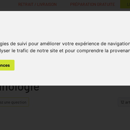
RETRAIT / LIVRAISON
PRÉPARATION GRATUITE
L
MaPharmacie.be ma santé, mes conseils, mes prix
gies de suivi pour améliorer votre expérience de navigatio
Nutrition -
Soins Bébé et
Médecines
Minceur
B
lyser le trafic de notre site et pour comprendre la provenan
Vitamines
Grossesse
naturelles
ences
e
hnologie
z une question