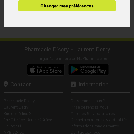
pharmacie.
Changer mes préférences
(1) Les commandes sont préparées uniquement durant les heures
d’ouverture de la pharmacie.
Tous les prix incluent la TVA – Hors frais de livraison.
Pharmacie Discry - Laurent Detry
Télécharger l’app mobile de MaPharmacie.be
Contact
Information
Pharmacie Discry
Qui sommes nous ?
Laurent Detry
Prise de rendez-vous
Rue des Alliés 2
Marques & Laboratoires
4460 Grâce-Berleur (Grâce-
Conseils pratiques & actualités
Hollogne)
Informations médicaments
APB 624601
Contactez-nous