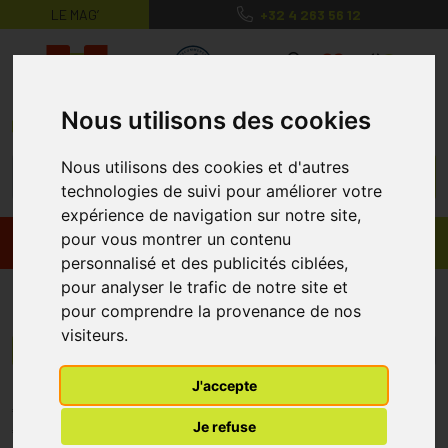
LE MAG’
+32 4 263 56 12
MaPharmacie.be ma santé, mes conse
0
Nous utilisons des cookies
Nous utilisons des cookies et d'autres
technologies de suivi pour améliorer votre
expérience de navigation sur notre site,
pour vous montrer un contenu
Promos
Produits
personnalisé et des publicités ciblées,
pour analyser le trafic de notre site et
Ogestan
pour comprendre la provenance de nos
visiteurs.
Menu/Filtres
J'accepte
* Prix normalement pratiqué dans notre officine.
Je refuse
** Réduction en ligne appliquée sur le prix pratiqué dans notre