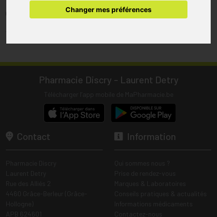
pharmacie.
Changer mes préférences
(1) Les commandes sont préparées uniquement durant les heures
d’ouverture de la pharmacie.
Tous les prix incluent la TVA – Hors frais de livraison.
Pharmacie Discry - Laurent Detry
Télécharger l’app mobile de MaPharmacie.be
Contact
Information
Pharmacie Discry
Qui sommes nous ?
Laurent Detry
Prise de rendez-vous
Rue des Alliés 2
Marques & Laboratoires
4460 Grâce-Berleur (Grâce-
Conseils pratiques & actualités
Hollogne)
Informations médicaments
APB 624601
Contactez-nous