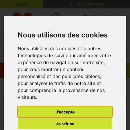
LE MAG’
+32 4 263 56 12
MaPharmacie.be ma santé, mes conse
0
Nous utilisons des cookies
Nous utilisons des cookies et d'autres
technologies de suivi pour améliorer votre
expérience de navigation sur notre site,
pour vous montrer un contenu
Promos
Produits
personnalisé et des publicités ciblées,
pour analyser le trafic de notre site et
OJIBWA-DE ROECK
pour comprendre la provenance de nos
visiteurs.
Menu/Filtres
J'accepte
* Prix normalement pratiqué dans notre officine.
Je refuse
** Réduction en ligne appliquée sur le prix pratiqué dans notre