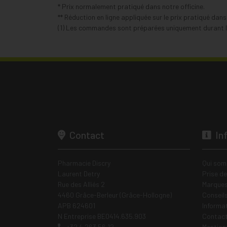
* Prix normalement pratiqué dans notre officine.
** Réduction en ligne appliquée sur le prix pratiqué dan
(1) Les commandes sont préparées uniquement durant le
Contact
In
Pharmacie Discry
Qui som
Laurent Detry
Prise d
Rue des Alliés 2
Marques
4460 Grâce-Berleur (Grâce-Hollogne)
Conseil
APB 624601
Informa
N Entreprise BE0414.635.903
Contac
+32 4 263 56 12
Mentions