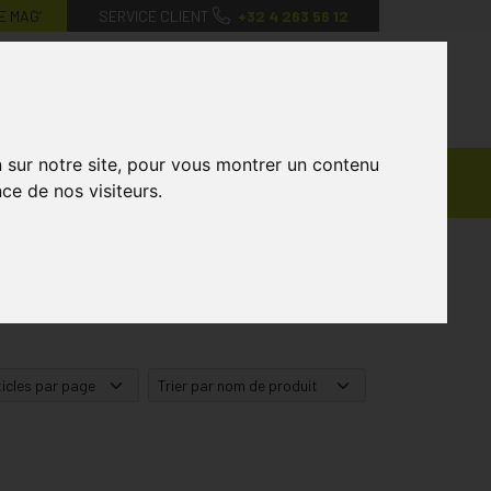
E MAG’
SERVICE CLIENT
+32 4 263 56 12
0
Mon
Mes
Mon
compte
favoris
panier
n sur notre site, pour vous montrer un contenu
Ventes
andagisterie
Vétérinaire
Marques
ce de nos visiteurs.
Privées