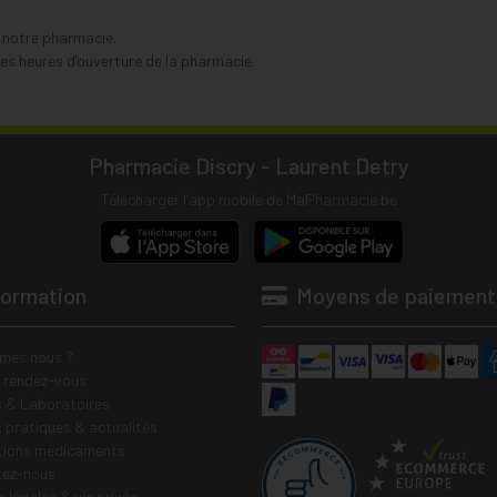
s notre pharmacie.
s heures d’ouverture de la pharmacie.
Pharmacie Discry - Laurent Detry
Télécharger l’app mobile de MaPharmacie.be
formation
Moyens de paiement
mes nous ?
e rendez-vous
 & Laboratoires
s pratiques & actualités
tions médicaments
tez-nous
 légales & vie privée