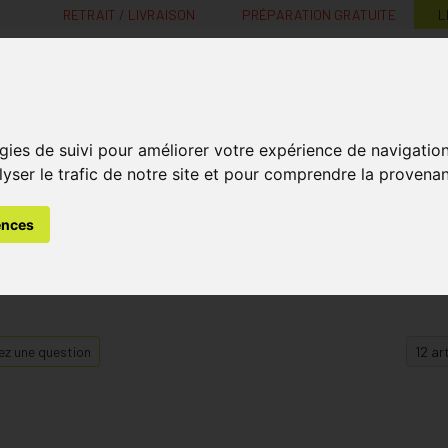
RETRAIT / LIVRAISON
PRÉPARATION GRATUITE
L
MaPharmacie.be ma santé, mes conseils, mes prix
gies de suivi pour améliorer votre expérience de navigatio
Nutrition -
Soins Bébé et
Médecines
Minceur
B
lyser le trafic de notre site et pour comprendre la provenan
Vitamines
Grossesse
naturelles
ences
z une question