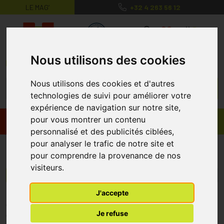
LE MAG’
+32 4 263 56 12
MaPharmacie.be ma santé, mes conse
0
Nous utilisons des cookies
Nous utilisons des cookies et d'autres
technologies de suivi pour améliorer votre
expérience de navigation sur notre site,
pour vous montrer un contenu
Promos
Produits
personnalisé et des publicités ciblées,
pour analyser le trafic de notre site et
Orozyme
pour comprendre la provenance de nos
visiteurs.
Menu/Filtres
J'accepte
* Prix normalement pratiqué dans notre officine.
Je refuse
** Réduction en ligne appliquée sur le prix pratiqué dans notre