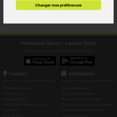
pharmacie.
Changer mes préférences
(1) Les commandes sont préparées uniquement durant les heures
d’ouverture de la pharmacie.
Tous les prix incluent la TVA – Hors frais de livraison.
Pharmacie Discry - Laurent Detry
Télécharger l’app mobile de MaPharmacie.be
Contact
Information
Pharmacie Discry
Qui sommes nous ?
Laurent Detry
Prise de rendez-vous
Rue des Alliés 2
Marques & Laboratoires
4460 Grâce-Berleur (Grâce-
Conseils pratiques & actualités
Hollogne)
Informations médicaments
APB 624601
Contactez-nous