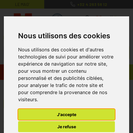
LE MAG’
+32 4 263 56 12
MaPharmacie.be ma santé, mes conse
0
Nous utilisons des cookies
Nous utilisons des cookies et d'autres
technologies de suivi pour améliorer votre
expérience de navigation sur notre site,
pour vous montrer un contenu
Promos
Produits
personnalisé et des publicités ciblées,
pour analyser le trafic de notre site et
Orthofoods Laboratories
pour comprendre la provenance de nos
visiteurs.
Menu/Filtres
J'accepte
* Prix normalement pratiqué dans notre officine.
Je refuse
** Réduction en ligne appliquée sur le prix pratiqué dans notre