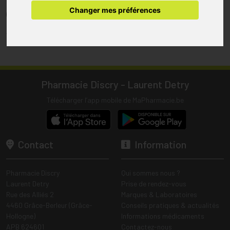
pharmacie.
Changer mes préférences
(1) Les commandes sont préparées uniquement durant les heures
d’ouverture de la pharmacie.
Tous les prix incluent la TVA – Hors frais de livraison.
Pharmacie Discry - Laurent Detry
Télécharger l’app mobile de MaPharmacie.be
Contact
Information
Pharmacie Discry
Qui sommes nous ?
Laurent Detry
Prise de rendez-vous
Rue des Alliés 2
Marques & Laboratoires
4460 Grâce-Berleur (Grâce-
Conseils pratiques & actualités
Hollogne)
Informations médicaments
APB 624601
Contactez-nous