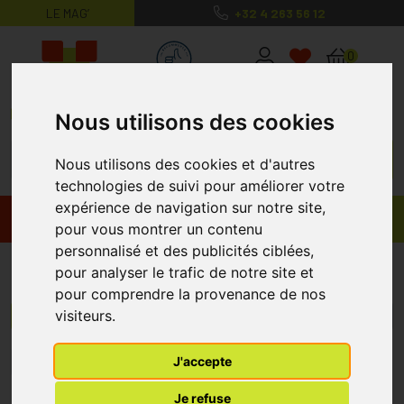
LE MAG’
+32 4 263 56 12
MaPharmacie.be ma santé, mes conse
0
Nous utilisons des cookies
Nous utilisons des cookies et d'autres
technologies de suivi pour améliorer votre
expérience de navigation sur notre site,
Promos
Produits
pour vous montrer un contenu
personnalisé et des publicités ciblées,
Oxelio
pour analyser le trafic de notre site et
pour comprendre la provenance de nos
visiteurs.
Menu/Filtres
J'accepte
1
Je refuse