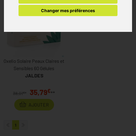
Changer mes préférences
Oxelio Solaire Peaux Claires et
Sensibles 60 Gélules
JALDES
€
35,79
**
€
38,01
*
AJOUTER
1