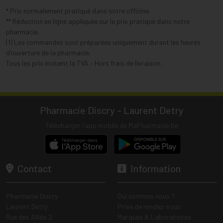
* Prix normalement pratiqué dans notre officine.
** Réduction en ligne appliquée sur le prix pratiqué dans notre
pharmacie.
(1) Les commandes sont préparées uniquement durant les heures
d’ouverture de la pharmacie.
Tous les prix incluent la TVA – Hors frais de livraison.
Pharmacie Discry - Laurent Detry
Télécharger l’app mobile de MaPharmacie.be
Contact
Information
Pharmacie Discry
Qui sommes nous ?
Laurent Detry
Prise de rendez-vous
Rue des Alliés 2
Marques & Laboratoires