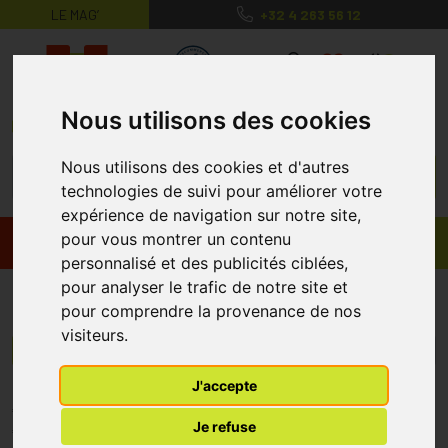
LE MAG’
+32 4 263 56 12
MaPharmacie.be ma santé, mes conse
0
Nous utilisons des cookies
Nous utilisons des cookies et d'autres
technologies de suivi pour améliorer votre
expérience de navigation sur notre site,
pour vous montrer un contenu
Promos
Produits
personnalisé et des publicités ciblées,
pour analyser le trafic de notre site et
Oxychol
pour comprendre la provenance de nos
visiteurs.
Menu/Filtres
J'accepte
* Prix normalement pratiqué dans notre officine.
Je refuse
** Réduction en ligne appliquée sur le prix pratiqué dans notre