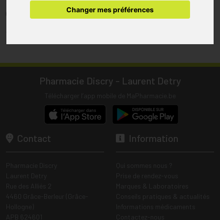
pharmacie.
Changer mes préférences
(1) Les commandes sont préparées uniquement durant les heures
d’ouverture de la pharmacie.
Tous les prix incluent la TVA – Hors frais de livraison.
Pharmacie Discry - Laurent Detry
Télécharger l’app mobile de MaPharmacie.be
Contact
Information
Pharmacie Discry
Qui sommes nous ?
Laurent Detry
Prise de rendez-vous
Rue des Alliés 2
Marques & Laboratoires
4460 Grâce-Berleur (Grâce-
Conseils pratiques & actualités
Hollogne)
Informations médicaments
APB 624601
Contactez-nous