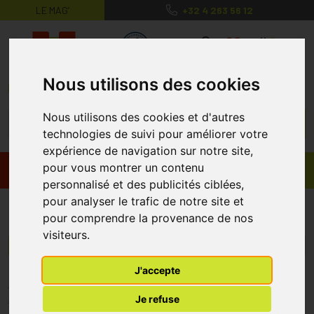
LE MAG’
+32 4 263 56 12
MaPharmacie.be ma santé, mes conse
0
Nous utilisons des cookies
Nous utilisons des cookies et d'autres
technologies de suivi pour améliorer votre
expérience de navigation sur notre site,
pour vous montrer un contenu
Promos
Produits
personnalisé et des publicités ciblées,
pour analyser le trafic de notre site et
panda
pour comprendre la provenance de nos
visiteurs.
Menu/Filtres
J'accepte
* Prix normalement pratiqué dans notre officine.
Je refuse
** Réduction en ligne appliquée sur le prix pratiqué dans notre