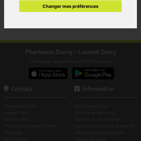
pharmacie.
Changer mes préférences
(1) Les commandes sont préparées uniquement durant les heures
d’ouverture de la pharmacie.
Tous les prix incluent la TVA – Hors frais de livraison.
Pharmacie Discry - Laurent Detry
Télécharger l’app mobile de MaPharmacie.be
Contact
Information
Pharmacie Discry
Qui sommes nous ?
Laurent Detry
Prise de rendez-vous
Rue des Alliés 2
Marques & Laboratoires
4460 Grâce-Berleur (Grâce-
Conseils pratiques & actualités
Hollogne)
Informations médicaments
APB 624601
Contactez-nous