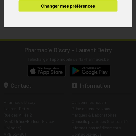
pharmacie.
Changer mes préférences
(1) Les commandes sont préparées uniquement durant les heures
d’ouverture de la pharmacie.
Tous les prix incluent la TVA – Hors frais de livraison.
Pharmacie Discry - Laurent Detry
Télécharger l’app mobile de MaPharmacie.be
Contact
Information
Pharmacie Discry
Qui sommes nous ?
Laurent Detry
Prise de rendez-vous
Rue des Alliés 2
Marques & Laboratoires
4460 Grâce-Berleur (Grâce-
Conseils pratiques & actualités
Hollogne)
Informations médicaments
APB 624601
Contactez-nous