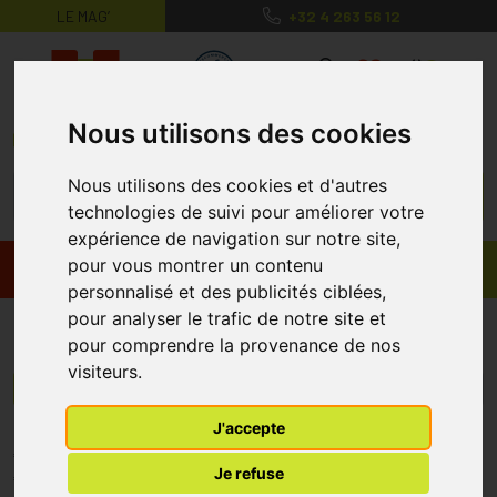
LE MAG’
+32 4 263 56 12
MaPharmacie.be ma santé, mes conse
0
Nous utilisons des cookies
Nous utilisons des cookies et d'autres
technologies de suivi pour améliorer votre
expérience de navigation sur notre site,
pour vous montrer un contenu
Promos
Produits
personnalisé et des publicités ciblées,
pour analyser le trafic de notre site et
Pascaline
pour comprendre la provenance de nos
visiteurs.
Menu/Filtres
J'accepte
* Prix normalement pratiqué dans notre officine.
Je refuse
** Réduction en ligne appliquée sur le prix pratiqué dans notre