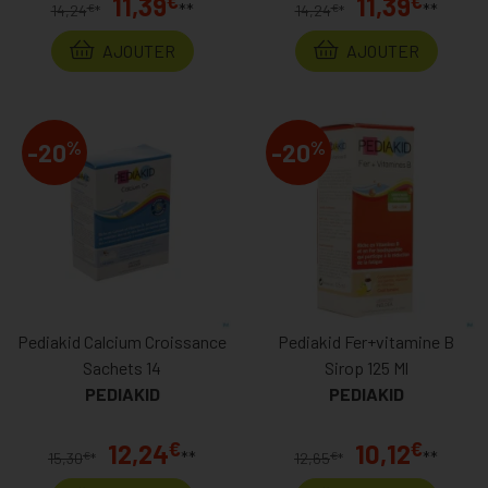
€
€
11,39
11,39
**
**
€
€
14,24
*
14,24
*
AJOUTER
AJOUTER
%
%
-20
-20
Pediakid Calcium Croissance
Pediakid Fer+vitamine B
Sachets 14
Sirop 125 Ml
PEDIAKID
PEDIAKID
€
€
12,24
10,12
**
**
€
€
15,30
*
12,65
*