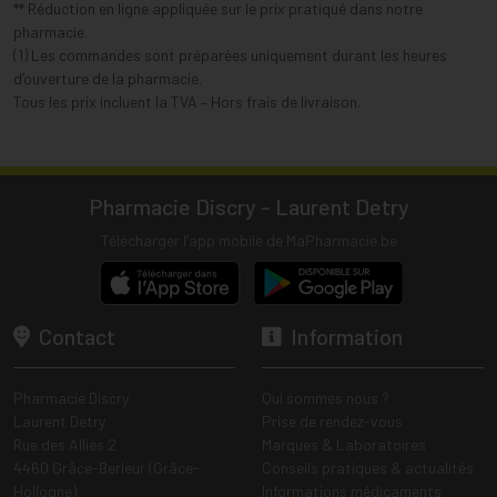
** Réduction en ligne appliquée sur le prix pratiqué dans notre
pharmacie.
(1) Les commandes sont préparées uniquement durant les heures
d’ouverture de la pharmacie.
Tous les prix incluent la TVA – Hors frais de livraison.
Pharmacie Discry - Laurent Detry
Télécharger l’app mobile de MaPharmacie.be
Contact
Information
Pharmacie Discry
Qui sommes nous ?
Laurent Detry
Prise de rendez-vous
Rue des Alliés 2
Marques & Laboratoires
4460 Grâce-Berleur (Grâce-
Conseils pratiques & actualités
Hollogne)
Informations médicaments