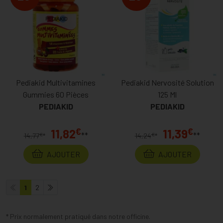
Pediakid Multivitamines
Pediakid Nervosité Solution
Gummies 60 Pièces
125 Ml
PEDIAKID
PEDIAKID
€
€
11,82
11,39
**
**
€
€
14,77
*
14,24
*
AJOUTER
AJOUTER
1
2
* Prix normalement pratiqué dans notre officine.