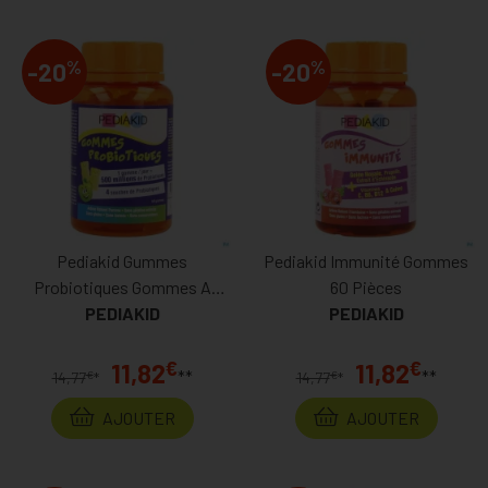
%
%
-20
-20
Pediakid Gummes
Pediakid Immunité Gommes
Probiotiques Gommes A
60 Pièces
PEDIAKID
Mâcher 60
PEDIAKID
€
€
11,82
11,82
**
**
€
€
14,77
*
14,77
*
AJOUTER
AJOUTER