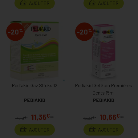
AJOUTER
AJOUTER
%
%
-20
-20
Pediakid Gaz Sticks 12
Pediakid Gel Soin Premières
Dents 15ml
PEDIAKID
PEDIAKID
€
€
11,35
10,66
**
**
€
€
14,19
*
13,33
*
AJOUTER
AJOUTER