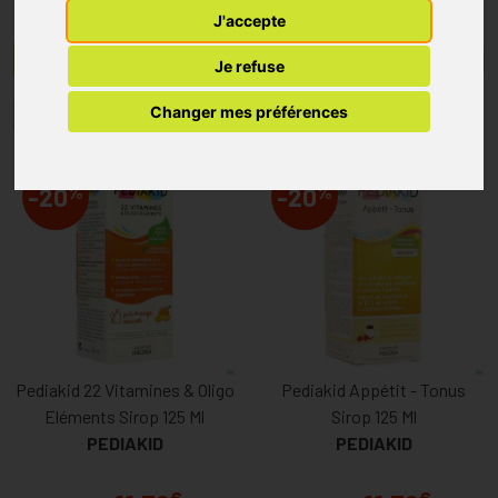
J'accepte
Menu/Filtres
Je refuse
Changer mes préférences
1
2
%
%
-20
-20
Pediakid 22 Vitamines & Oligo
Pediakid Appétit - Tonus
Eléments Sirop 125 Ml
Sirop 125 Ml
PEDIAKID
PEDIAKID