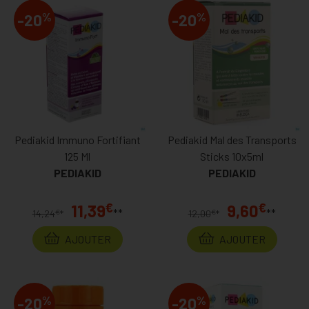
%
%
-20
-20
Pediakid Immuno Fortifiant
Pediakid Mal des Transports
125 Ml
Sticks 10x5ml
PEDIAKID
PEDIAKID
€
€
11,39
9,60
**
**
€
€
14,24
*
12,00
*
AJOUTER
AJOUTER
%
%
-20
-20