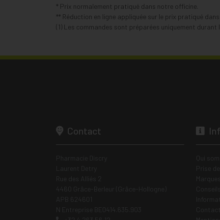
* Prix normalement pratiqué dans notre officine.
** Réduction en ligne appliquée sur le prix pratiqué dan
(1) Les commandes sont préparées uniquement durant le
Contact
In
Pharmacie Discry
Qui som
Laurent Detry
Prise d
Rue des Alliés 2
Marques
4460 Grâce-Berleur (Grâce-Hollogne)
Conseil
APB 624601
Informa
N Entreprise BE0414.635.903
Contac
+32 4 263 56 12
Mentions