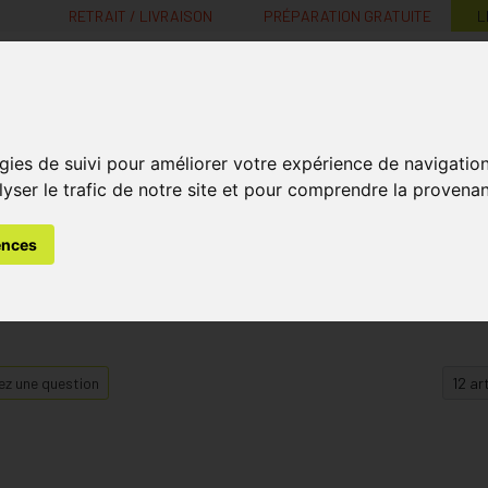
RETRAIT / LIVRAISON
PRÉPARATION GRATUITE
L
MaPharmacie.be ma santé, mes conseils, mes prix
gies de suivi pour améliorer votre expérience de navigatio
Nutrition -
Soins Bébé et
Médecines
Minceur
B
lyser le trafic de notre site et pour comprendre la provenan
Vitamines
Grossesse
naturelles
ences
z une question