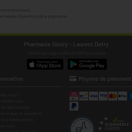
s notre pharmacie.
s heures d’ouverture de la pharmacie.
Pharmacie Discry - Laurent Detry
Télécharger l’app mobile de MaPharmacie.be
formation
Moyens de paiement
mes nous ?
e rendez-vous
 & Laboratoires
s pratiques & actualités
tions médicaments
tez-nous
 légales & vie privée