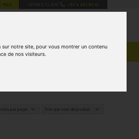
E MAG’
SERVICE CLIENT
+32 4 263 56 12
0
Mon
Mes
Mon
compte
favoris
panier
n sur notre site, pour vous montrer un contenu
Ventes
andagisterie
Vétérinaire
Marques
ce de nos visiteurs.
Privées