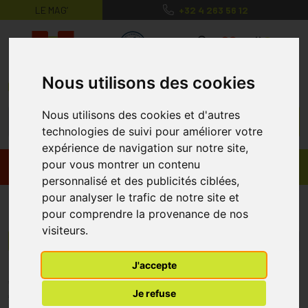
LE MAG’
+32 4 263 56 12
MaPharmacie.be ma santé, mes conse
0
Nous utilisons des cookies
Nous utilisons des cookies et d'autres
technologies de suivi pour améliorer votre
expérience de navigation sur notre site,
pour vous montrer un contenu
Promos
Produits
personnalisé et des publicités ciblées,
pour analyser le trafic de notre site et
Penosa
pour comprendre la provenance de nos
visiteurs.
Menu/Filtres
J'accepte
* Prix normalement pratiqué dans notre officine.
Je refuse
** Réduction en ligne appliquée sur le prix pratiqué dans notre