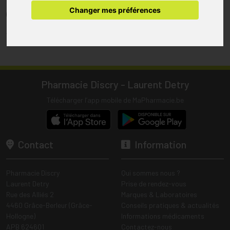
pharmacie.
Changer mes préférences
(1) Les commandes sont préparées uniquement durant les heures
d’ouverture de la pharmacie.
Tous les prix incluent la TVA – Hors frais de livraison.
Pharmacie Discry - Laurent Detry
Télécharger l’app mobile de MaPharmacie.be
Contact
Information
Pharmacie Discry
Qui sommes nous ?
Laurent Detry
Prise de rendez-vous
Rue des Alliés 2
Marques & Laboratoires
4460 Grâce-Berleur (Grâce-
Conseils pratiques & actualités
Hollogne)
Informations médicaments
APB 624601
Contactez-nous