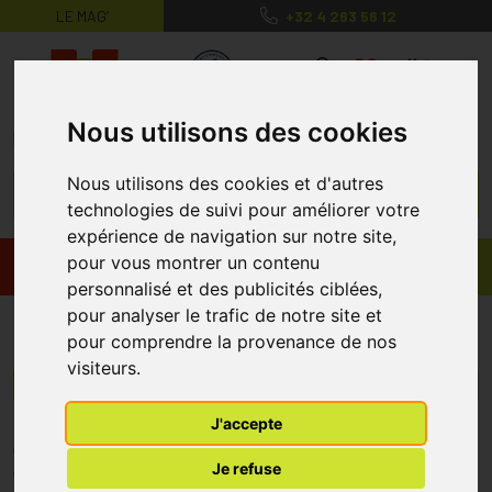
LE MAG’
+32 4 263 56 12
MaPharmacie.be ma santé, mes conse
0
Nous utilisons des cookies
Nous utilisons des cookies et d'autres
technologies de suivi pour améliorer votre
expérience de navigation sur notre site,
pour vous montrer un contenu
Promos
Produits
personnalisé et des publicités ciblées,
pour analyser le trafic de notre site et
Pharmacobel
pour comprendre la provenance de nos
visiteurs.
Menu/Filtres
J'accepte
* Prix normalement pratiqué dans notre officine.
Je refuse
** Réduction en ligne appliquée sur le prix pratiqué dans notre