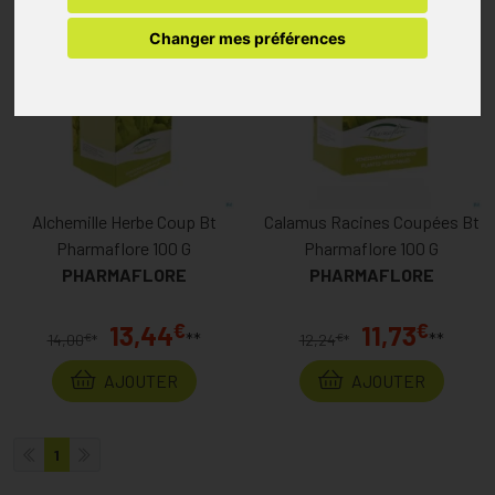
Changer mes préférences
Alchemille Herbe Coup Bt
Calamus Racines Coupées Bt
Pharmaflore 100 G
Pharmaflore 100 G
PHARMAFLORE
PHARMAFLORE
€
€
13,44
11,73
**
**
€
€
14,00
*
12,24
*
AJOUTER
AJOUTER
1