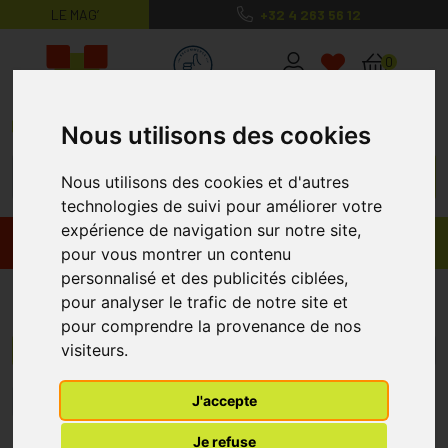
LE MAG’
+32 4 263 56 12
MaPharmacie.be ma santé, mes conse
0
Nous utilisons des cookies
Nous utilisons des cookies et d'autres
technologies de suivi pour améliorer votre
expérience de navigation sur notre site,
Promos
Produits
pour vous montrer un contenu
personnalisé et des publicités ciblées,
Pharmaflore
pour analyser le trafic de notre site et
pour comprendre la provenance de nos
visiteurs.
Menu/Filtres
J'accepte
1
Je refuse