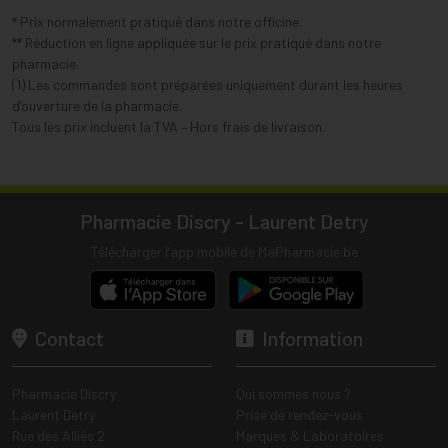
* Prix normalement pratiqué dans notre officine.
** Réduction en ligne appliquée sur le prix pratiqué dans notre
pharmacie.
(1) Les commandes sont préparées uniquement durant les heures
d’ouverture de la pharmacie.
Tous les prix incluent la TVA – Hors frais de livraison.
Pharmacie Discry - Laurent Detry
Télécharger l’app mobile de MaPharmacie.be
Contact
Information
Pharmacie Discry
Qui sommes nous ?
Laurent Detry
Prise de rendez-vous
Rue des Alliés 2
Marques & Laboratoires