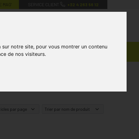
E MAG’
SERVICE CLIENT
+32 4 263 56 12
0
Mon
Mes
Mon
compte
favoris
panier
n sur notre site, pour vous montrer un contenu
Ventes
andagisterie
Vétérinaire
Marques
ce de nos visiteurs.
Privées