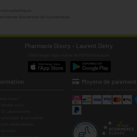
s notre pharmacie.
s heures d’ouverture de la pharmacie.
Pharmacie Discry - Laurent Detry
Télécharger l’app mobile de MaPharmacie.be
formation
Moyens de paiement
mes nous ?
e rendez-vous
 & Laboratoires
s pratiques & actualités
tions médicaments
tez-nous
 légales & vie privée