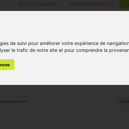
RETRAIT / LIVRAISON
PRÉPARATION GRATUITE
L
MaPharmacie.be ma santé, mes conseils, mes prix
gies de suivi pour améliorer votre expérience de navigatio
Nutrition -
Soins Bébé et
Médecines
Minceur
B
lyser le trafic de notre site et pour comprendre la provenan
Vitamines
Grossesse
naturelles
ences
z une question