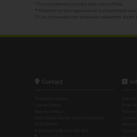
* Prix normalement pratiqué dans notre officine.
** Réduction en ligne appliquée sur le prix pratiqué dan
(1) Les commandes sont préparées uniquement durant le
Contact
In
Pharmacie Discry
Qui som
Laurent Detry
Prise d
Rue des Alliés 2
Marques
4460 Grâce-Berleur (Grâce-Hollogne)
Conseil
APB 624601
Informa
N Entreprise BE0414.635.903
Contac
+32 4 263 56 12
Mentions