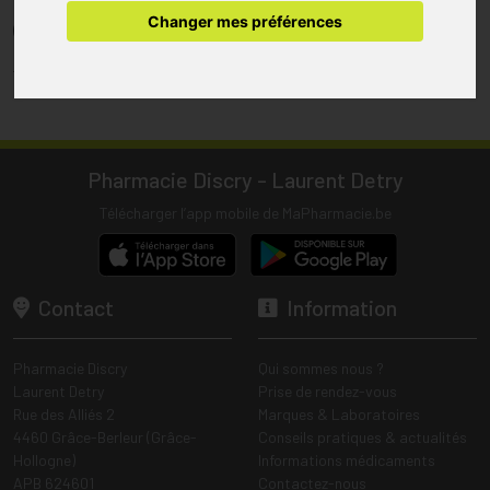
pharmacie.
Changer mes préférences
(1) Les commandes sont préparées uniquement durant les heures
d’ouverture de la pharmacie.
Tous les prix incluent la TVA – Hors frais de livraison.
Pharmacie Discry - Laurent Detry
Télécharger l’app mobile de MaPharmacie.be
Contact
Information
Pharmacie Discry
Qui sommes nous ?
Laurent Detry
Prise de rendez-vous
Rue des Alliés 2
Marques & Laboratoires
4460 Grâce-Berleur (Grâce-
Conseils pratiques & actualités
Hollogne)
Informations médicaments
APB 624601
Contactez-nous