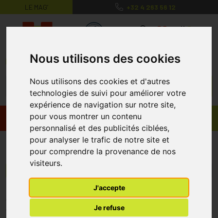
LE MAG’
+32 4 263 56 12
MaPharmacie.be ma santé, mes conse
0
Nous utilisons des cookies
Nous utilisons des cookies et d'autres
technologies de suivi pour améliorer votre
expérience de navigation sur notre site,
pour vous montrer un contenu
Promos
Produits
personnalisé et des publicités ciblées,
pour analyser le trafic de notre site et
Plic
pour comprendre la provenance de nos
visiteurs.
Menu/Filtres
J'accepte
* Prix normalement pratiqué dans notre officine.
Je refuse
** Réduction en ligne appliquée sur le prix pratiqué dans notre