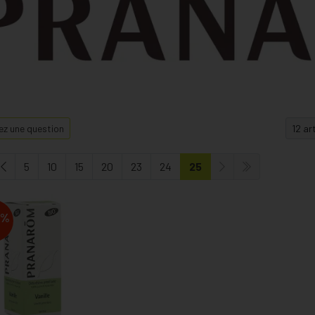
z une question
5
10
15
20
23
24
25
%