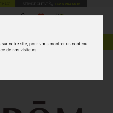
E MAG’
SERVICE CLIENT
+32 4 263 56 12
0
Mon
Mes
Mon
compte
favoris
panier
Ventes
andagisterie
Vétérinaire
Marques
n sur notre site, pour vous montrer un contenu
Privées
ce de nos visiteurs.