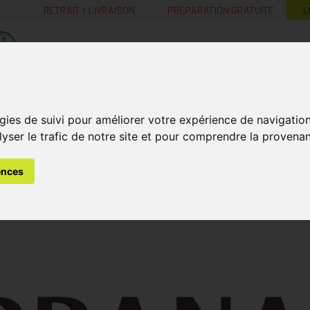
RETRAIT / LIVRAISON
PRÉPARATION GRATUITE
L
MaPharmacie.be ma santé, mes conseils, mes prix
Nutrition -
Soins Bébé et
Médecines
Minceur
B
gies de suivi pour améliorer votre expérience de navigatio
Vitamines
Grossesse
naturelles
lyser le trafic de notre site et pour comprendre la provenan
ences