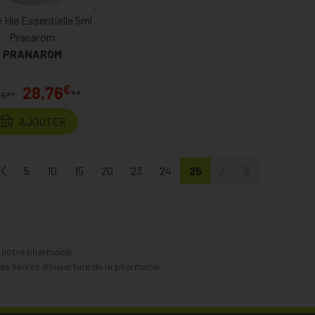
e Hle Essentielle 5ml
Pranarom
PRANAROM
€
28,76
**
€
46
*
AJOUTER
5
10
15
20
23
24
25
s notre pharmacie.
s heures d’ouverture de la pharmacie.