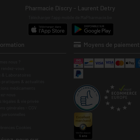
Pharmacie Discry - Laurent Detry
Télécharger l’app mobile de MaPharmacie.be
formation
Moyens de paiement
mes nous ?
e rendez-vous
 & Laboratoires
s pratiques & actualités
tions médicaments
tez-nous
 légales & vie privée
ons générales - CGV
 personnelles
férences Cookies
ivez-nous sur