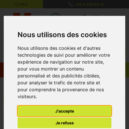
LE MAG’
+32 4 263 56 12
MaPharmacie.be ma santé, mes conse
0
Nous utilisons des cookies
Nous utilisons des cookies et d'autres
technologies de suivi pour améliorer votre
expérience de navigation sur notre site,
pour vous montrer un contenu
Promos
Produits
personnalisé et des publicités ciblées,
pour analyser le trafic de notre site et
Preventex
pour comprendre la provenance de nos
visiteurs.
Menu/Filtres
J'accepte
* Prix normalement pratiqué dans notre officine.
Je refuse
** Réduction en ligne appliquée sur le prix pratiqué dans notre