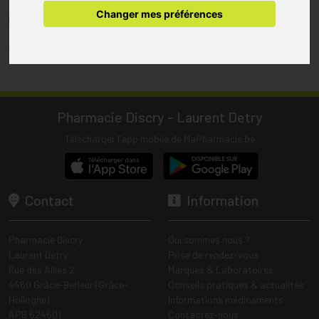
pharmacie.
Changer mes préférences
(1) Les commandes sont préparées uniquement durant les heures
d’ouverture de la pharmacie.
Tous les prix incluent la TVA – Hors frais de livraison.
Pharmacie Discry - Laurent Detry
Télécharger l’app mobile de MaPharmacie.be
Contact
Information
Pharmacie Discry
Qui sommes nous ?
Laurent Detry
Prise de rendez-vous
Rue des Alliés 2
Marques & Laboratoires
4460 Grâce-Berleur (Grâce-
Conseils pratiques & actualités
Hollogne)
Informations médicaments
APB 624601
Contactez-nous