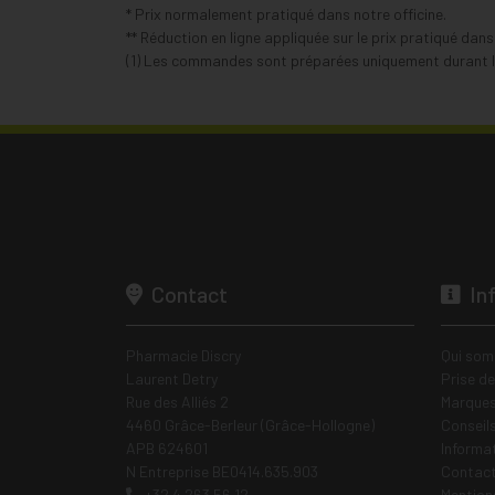
* Prix normalement pratiqué dans notre officine.
** Réduction en ligne appliquée sur le prix pratiqué dan
(1) Les commandes sont préparées uniquement durant le
Contact
In
Pharmacie Discry
Qui som
Laurent Detry
Prise d
Rue des Alliés 2
Marques
4460 Grâce-Berleur (Grâce-Hollogne)
Conseil
APB 624601
Informa
N Entreprise BE0414.635.903
Contac
+32 4 263 56 12
Mentions