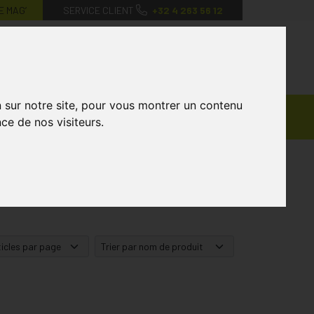
E MAG’
SERVICE CLIENT
+32 4 263 56 12
0
Mon
Mes
Mon
compte
favoris
panier
n sur notre site, pour vous montrer un contenu
Ventes
andagisterie
Vétérinaire
Marques
ce de nos visiteurs.
Privées