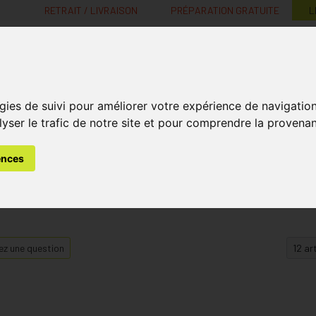
RETRAIT / LIVRAISON
PRÉPARATION GRATUITE
L
MaPharmacie.be ma santé, mes conseils, mes prix
gies de suivi pour améliorer votre expérience de navigatio
Nutrition -
Soins Bébé et
Médecines
Minceur
B
lyser le trafic de notre site et pour comprendre la provenan
Vitamines
Grossesse
naturelles
ences
z une question