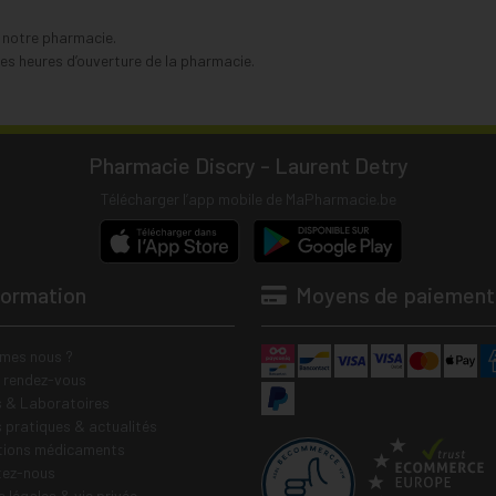
s notre pharmacie.
s heures d’ouverture de la pharmacie.
Pharmacie Discry - Laurent Detry
Télécharger l’app mobile de MaPharmacie.be
formation
Moyens de paiement
mes nous ?
e rendez-vous
 & Laboratoires
s pratiques & actualités
tions médicaments
tez-nous
 légales & vie privée