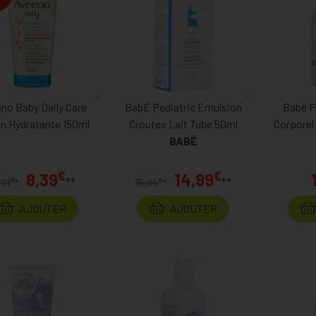
no Baby Daily Care
BabÉ Pediatric Emulsion
Babé P
n Hydratante 150ml
Croutes Lait Tube 50ml
Corporel
BABÉ
€
€
8,39
14,99
**
**
€
€
,91
*
15,95
*
AJOUTER
AJOUTER