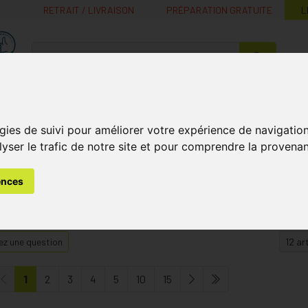
RETRAIT / LIVRAISON
PRÉPARATION GRATUITE
L
MaPharmacie.be ma santé, mes conseils, mes prix
Nutrition -
Soins Bébé et
Médecines
Minceur
B
Vitamines
Grossesse
naturelles
gies de suivi pour améliorer votre expérience de navigatio
lyser le trafic de notre site et pour comprendre la provenan
ébé
Mon Bébé a la Peau Normale
ences
u Normale
z une question
1
2
3
4
5
10
15