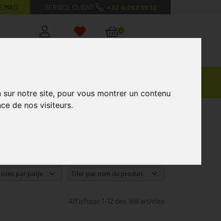
E MAG’
SERVICE CLIENT
+32 4 263 56 12
0
Mon
Mes
Mon
compte
favoris
panier
Ventes
andagisterie
Vétérinaire
Marques
Privées
n sur notre site, pour vous montrer un contenu
ce de nos visiteurs.
Affichage 1-12 des 169 articles