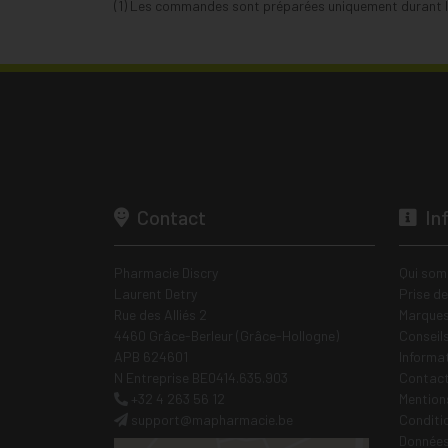
(1) Les commandes sont préparées uniquement durant le
Contact
In
Pharmacie Discry
Qui som
Laurent Detry
Prise d
Rue des Alliés 2
Marques
4460 Grâce-Berleur (Grâce-Hollogne)
Conseil
APB 624601
Informa
N Entreprise BE0414.635.903
Contac
+32 4 263 56 12
Mentions
support
@
mapharmacie.be
Conditi
Données