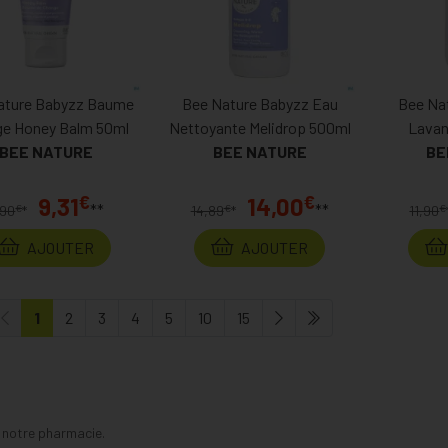
ature Babyzz Baume
Bee Nature Babyzz Eau
Bee Na
ge Honey Balm 50ml
Nettoyante Melidrop 500ml
Lavan
BEE NATURE
BEE NATURE
BE
€
€
9,31
14,00
**
**
€
€
€
,90
*
14,89
*
11,90
AJOUTER
AJOUTER
1
2
3
4
5
10
15
s notre pharmacie.