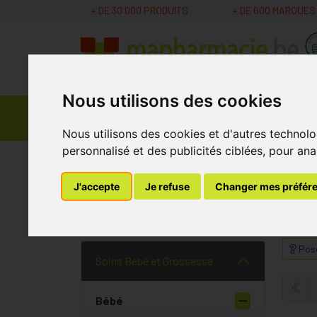
+ DE 30 000 PRODUITS
+ DE 600 MARQUES
Nous utilisons des cookies
Parapharmacie -
Promos
Médicaments
Cosmétiques
Nous utilisons des cookies et d'autres technolo
personnalisé et des publicités ciblées, pour ana
MaPharmacie.be
Soins Bébé et Grossesse
B
J'accepte
Je refuse
Changer mes préfér
Mon Bébé a la Pea
Pose
Soins Bébé et Grossesse
Bébé