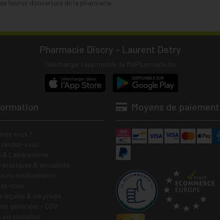
s heures d’ouverture de la pharmacie.
Pharmacie Discry - Laurent Detry
Télécharger l’app mobile de MaPharmacie.be
formation
Moyens de paiement
mes nous ?
e rendez-vous
 & Laboratoires
s pratiques & actualités
tions médicaments
tez-nous
 légales & vie privée
ons générales - CGV
 personnelles