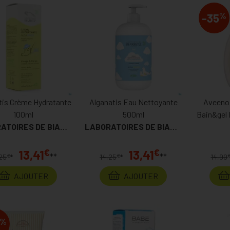
%
-35
tis Crème Hydratante
Alganatis Eau Nettoyante
Aveeno 
100ml
500ml
Bain&gel
LABORATOIRES DE BIARRITZ
LABORATOIRES DE BIARRITZ
€
€
13,41
13,41
**
**
€
€
,25
*
14,25
*
14,90
AJOUTER
AJOUTER
%