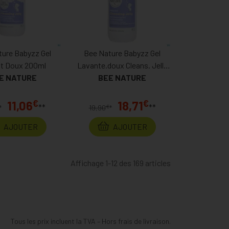
ture Babyzz Gel
Bee Nature Babyzz Gel
t Doux 200ml
Lavante.doux Cleans. Jelly
E NATURE
BEE NATURE
500ml
€
€
11,06
18,71
**
**
€
*
19,90
*
AJOUTER
AJOUTER
Affichage 1-12 des 169 articles
Tous les prix incluent la TVA – Hors frais de livraison.