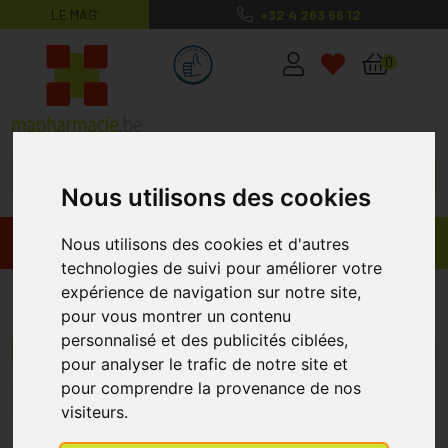
LE MAG’
+32 4 263 56 12
MaPharmacie.be ma santé, mes conse
0
Nous utilisons des cookies
Promos
Produits
Nous utilisons des cookies et d'autres
technologies de suivi pour améliorer votre
expérience de navigation sur notre site,
Promagnor
pour vous montrer un contenu
personnalisé et des publicités ciblées,
Menu/Filtres
pour analyser le trafic de notre site et
pour comprendre la provenance de nos
1
visiteurs.