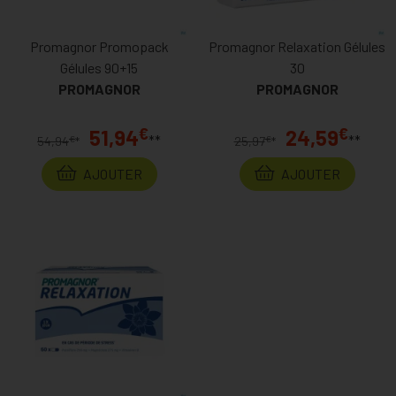
Promagnor Promopack
Promagnor Relaxation Gélules
Gélules 90+15
30
PROMAGNOR
PROMAGNOR
€
€
51,94
24,59
**
**
€
€
54,94
*
25,97
*
AJOUTER
AJOUTER