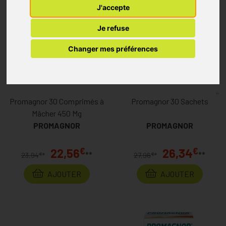
J'accepte
Je refuse
Changer mes préférences
Promagnor 30 Comprimés à
Promagnor 30 Sachets
Mâcher 450 Mg
PROMAGNOR
PROMAGNOR
€
€
22,56
26,34
**
**
€
€
23,94
*
27,96
*
AJOUTER
AJOUTER