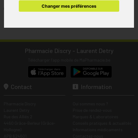
pharmacie.
Changer mes préférences
(1) Les commandes sont préparées uniquement durant les heures
d’ouverture de la pharmacie.
Tous les prix incluent la TVA – Hors frais de livraison.
Pharmacie Discry - Laurent Detry
Télécharger l’app mobile de MaPharmacie.be
Contact
Information
Pharmacie Discry
Qui sommes nous ?
Laurent Detry
Prise de rendez-vous
Rue des Alliés 2
Marques & Laboratoires
4460 Grâce-Berleur (Grâce-
Conseils pratiques & actualités
Hollogne)
Informations médicaments
APB 624601
Contactez-nous