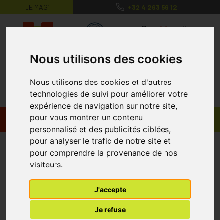
LE MAG’
+32 4 263 56 12
MaPharmacie.be ma santé, mes conse
0
Nous utilisons des cookies
Nous utilisons des cookies et d'autres
technologies de suivi pour améliorer votre
expérience de navigation sur notre site,
pour vous montrer un contenu
Promos
Produits
personnalisé et des publicités ciblées,
pour analyser le trafic de notre site et
Promopharma
pour comprendre la provenance de nos
visiteurs.
Menu/Filtres
J'accepte
* Prix normalement pratiqué dans notre officine.
Je refuse
** Réduction en ligne appliquée sur le prix pratiqué dans notre