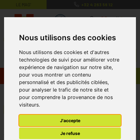
LE MAG’
+32 4 263 56 12
MaPharmacie.be ma santé, mes conse
0
Nous utilisons des cookies
Nous utilisons des cookies et d'autres
technologies de suivi pour améliorer votre
expérience de navigation sur notre site,
pour vous montrer un contenu
Promos
Produits
personnalisé et des publicités ciblées,
pour analyser le trafic de notre site et
ProtectAir
pour comprendre la provenance de nos
visiteurs.
Menu/Filtres
J'accepte
* Prix normalement pratiqué dans notre officine.
Je refuse
** Réduction en ligne appliquée sur le prix pratiqué dans notre