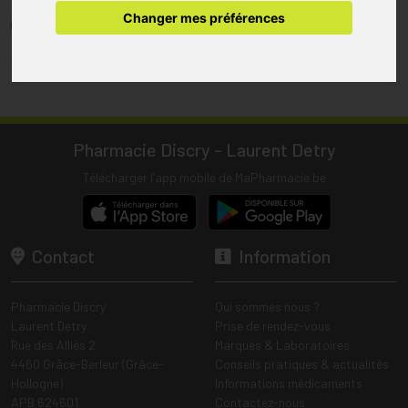
pharmacie.
Changer mes préférences
(1) Les commandes sont préparées uniquement durant les heures
d’ouverture de la pharmacie.
Tous les prix incluent la TVA – Hors frais de livraison.
Pharmacie Discry - Laurent Detry
Télécharger l’app mobile de MaPharmacie.be
Contact
Information
Pharmacie Discry
Qui sommes nous ?
Laurent Detry
Prise de rendez-vous
Rue des Alliés 2
Marques & Laboratoires
4460 Grâce-Berleur (Grâce-
Conseils pratiques & actualités
Hollogne)
Informations médicaments
APB 624601
Contactez-nous