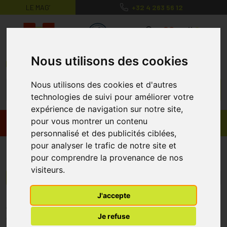
LE MAG’
+32 4 263 56 12
MaPharmacie.be ma santé, mes conse
0
Nous utilisons des cookies
Nous utilisons des cookies et d'autres
technologies de suivi pour améliorer votre
expérience de navigation sur notre site,
pour vous montrer un contenu
Promos
Produits
personnalisé et des publicités ciblées,
pour analyser le trafic de notre site et
Proti Snack
pour comprendre la provenance de nos
visiteurs.
Menu/Filtres
J'accepte
* Prix normalement pratiqué dans notre officine.
Je refuse
** Réduction en ligne appliquée sur le prix pratiqué dans notre