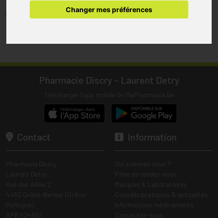
pharmacie.
Changer mes préférences
(1) Les commandes sont préparées uniquement durant les heures
d’ouverture de la pharmacie.
Tous les prix incluent la TVA – Hors frais de livraison.
Pharmacie Discry - Laurent Detry
Télécharger l’app mobile de MaPharmacie.be
Contact
Information
Pharmacie Discry
Qui sommes nous ?
Laurent Detry
Prise de rendez-vous
Rue des Alliés 2
Marques & Laboratoires
4460 Grâce-Berleur (Grâce-
Conseils pratiques & actualités
Hollogne)
Informations médicaments
APB 624601
Contactez-nous