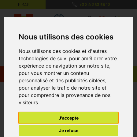
LE MAG’
+32 4 263 56 12
MaPharmacie.be ma santé, mes conse
0
Nous utilisons des cookies
Nous utilisons des cookies et d'autres
technologies de suivi pour améliorer votre
expérience de navigation sur notre site,
pour vous montrer un contenu
Promos
Produits
personnalisé et des publicités ciblées,
pour analyser le trafic de notre site et
Protibis
pour comprendre la provenance de nos
visiteurs.
Menu/Filtres
J'accepte
* Prix normalement pratiqué dans notre officine.
Je refuse
** Réduction en ligne appliquée sur le prix pratiqué dans notre