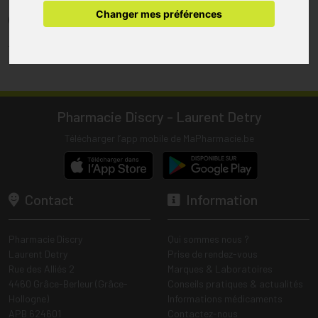
pharmacie.
Changer mes préférences
(1) Les commandes sont préparées uniquement durant les heures
d’ouverture de la pharmacie.
Tous les prix incluent la TVA – Hors frais de livraison.
Pharmacie Discry - Laurent Detry
Télécharger l’app mobile de MaPharmacie.be
Contact
Information
Pharmacie Discry
Qui sommes nous ?
Laurent Detry
Prise de rendez-vous
Rue des Alliés 2
Marques & Laboratoires
4460 Grâce-Berleur (Grâce-
Conseils pratiques & actualités
Hollogne)
Informations médicaments
APB 624601
Contactez-nous