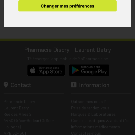
pharmacie.
Changer mes préférences
(1) Les commandes sont préparées uniquement durant les heures
d’ouverture de la pharmacie.
Tous les prix incluent la TVA – Hors frais de livraison.
Pharmacie Discry - Laurent Detry
Télécharger l’app mobile de MaPharmacie.be
Contact
Information
Pharmacie Discry
Qui sommes nous ?
Laurent Detry
Prise de rendez-vous
Rue des Alliés 2
Marques & Laboratoires
4460 Grâce-Berleur (Grâce-
Conseils pratiques & actualités
Hollogne)
Informations médicaments
APB 624601
Contactez-nous