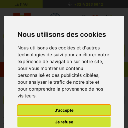
LE MAG’
+32 4 263 56 12
MaPharmacie.be ma santé, mes conse
0
Nous utilisons des cookies
Nous utilisons des cookies et d'autres
technologies de suivi pour améliorer votre
expérience de navigation sur notre site,
pour vous montrer un contenu
Promos
Produits
personnalisé et des publicités ciblées,
pour analyser le trafic de notre site et
Provence d'Antan
pour comprendre la provenance de nos
visiteurs.
Menu/Filtres
J'accepte
* Prix normalement pratiqué dans notre officine.
Je refuse
** Réduction en ligne appliquée sur le prix pratiqué dans notre