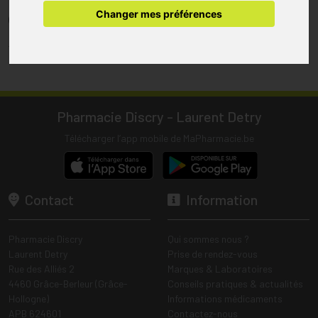
pharmacie.
Changer mes préférences
(1) Les commandes sont préparées uniquement durant les heures
d’ouverture de la pharmacie.
Tous les prix incluent la TVA – Hors frais de livraison.
Pharmacie Discry - Laurent Detry
Télécharger l’app mobile de MaPharmacie.be
Contact
Information
Pharmacie Discry
Qui sommes nous ?
Laurent Detry
Prise de rendez-vous
Rue des Alliés 2
Marques & Laboratoires
4460 Grâce-Berleur (Grâce-
Conseils pratiques & actualités
Hollogne)
Informations médicaments
APB 624601
Contactez-nous