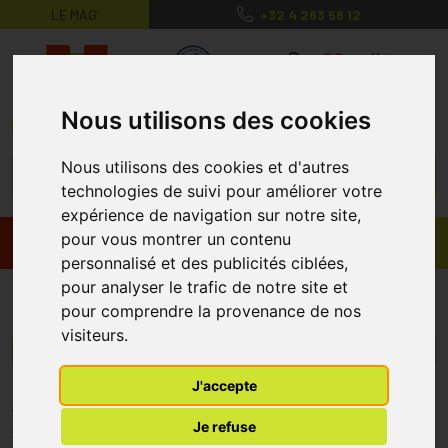
LE MAG’
+32 4 263 56 12
MaPharmacie.be ma santé, mes conse
0
Nous utilisons des cookies
Nous utilisons des cookies et d'autres
technologies de suivi pour améliorer votre
expérience de navigation sur notre site,
pour vous montrer un contenu
Promos
Produits
personnalisé et des publicités ciblées,
pour analyser le trafic de notre site et
PureOn
pour comprendre la provenance de nos
visiteurs.
Menu/Filtres
J'accepte
* Prix normalement pratiqué dans notre officine.
Je refuse
** Réduction en ligne appliquée sur le prix pratiqué dans notre