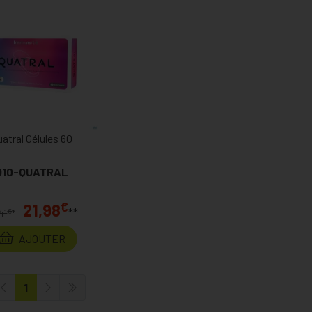
uatral Gélules 60
Q10-QUATRAL
€
21,98
**
€
41
*
AJOUTER
1