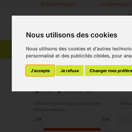
+ DE 30 000 PRODUITS
+ DE 600 MARQUES
Nous utilisons des cookies
Parapharmacie -
Nous utilisons des cookies et d'autres technolo
Promos
Médicaments
Cosmétiques
personnalisé et des publicités ciblées, pour ana
MaPharmacie.be
Q10-Quatral
J'accepte
Je refuse
Changer mes préfér
Q10-Quatral
Affinez votre sélection en utilisant les
Pose
filtres ci-dessous :
21€
22€