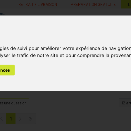
RETRAIT / LIVRAISON
PRÉPARATION GRATUITE
L
MaPharmacie.be ma santé, mes conseils, mes prix
Nutrition -
Soins Bébé et
Médecines
gies de suivi pour améliorer votre expérience de navigatio
Minceur
B
Vitamines
Grossesse
naturelles
lyser le trafic de notre site et pour comprendre la provenan
ences
z une question
1