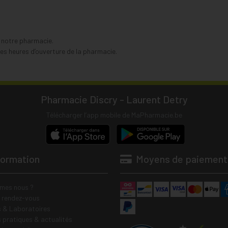
s notre pharmacie.
s heures d’ouverture de la pharmacie.
Pharmacie Discry - Laurent Detry
Télécharger l’app mobile de MaPharmacie.be
formation
Moyens de paiement
mes nous ?
e rendez-vous
 & Laboratoires
s pratiques & actualités