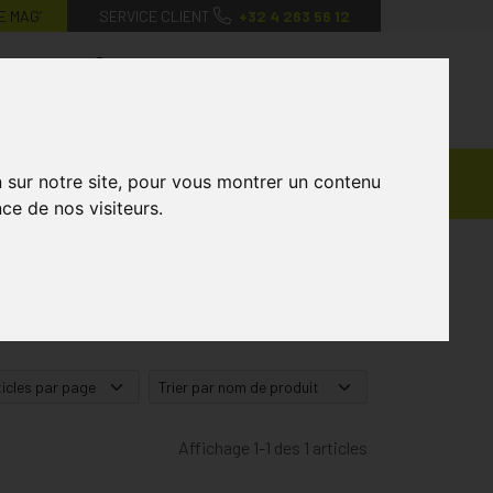
E MAG’
SERVICE CLIENT
+32 4 263 56 12
0
Mon
Mes
Mon
compte
favoris
panier
Ventes
n sur notre site, pour vous montrer un contenu
andagisterie
Vétérinaire
Marques
Privées
ce de nos visiteurs.
Affichage 1-1 des 1 articles