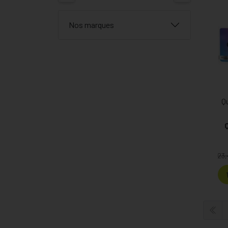
Nos marques
Q
23,