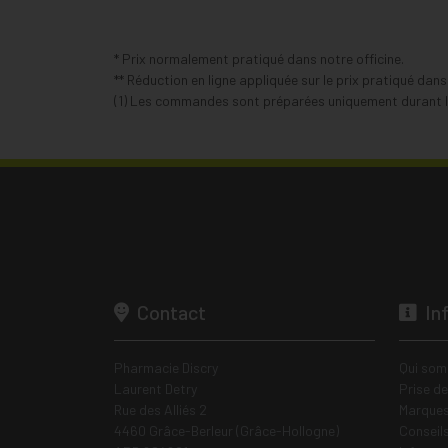
* Prix normalement pratiqué dans notre officine.
** Réduction en ligne appliquée sur le prix pratiqué dan
(1) Les commandes sont préparées uniquement durant le
Contact
In
Pharmacie Discry
Qui som
Laurent Detry
Prise d
Rue des Alliés 2
Marques
4460 Grâce-Berleur (Grâce-Hollogne)
Conseil