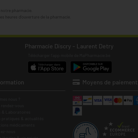
s notre pharmacie.
s heures d’ouverture de la pharmacie.
Pharmacie Discry - Laurent Detry
Télécharger l’app mobile de MaPharmacie.be
formation
Moyens de paiement
mes nous ?
e rendez-vous
 & Laboratoires
s pratiques & actualités
tions médicaments
tez-nous
 légales & vie privée