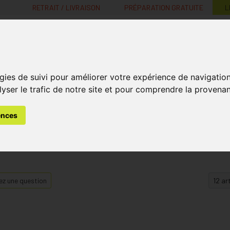
RETRAIT / LIVRAISON
PRÉPARATION GRATUITE
L
MaPharmacie.be ma santé, mes conseils, mes prix
gies de suivi pour améliorer votre expérience de navigatio
Nutrition -
Soins Bébé et
Médecines
Minceur
B
lyser le trafic de notre site et pour comprendre la provenan
Vitamines
Grossesse
naturelles
ences
z une question