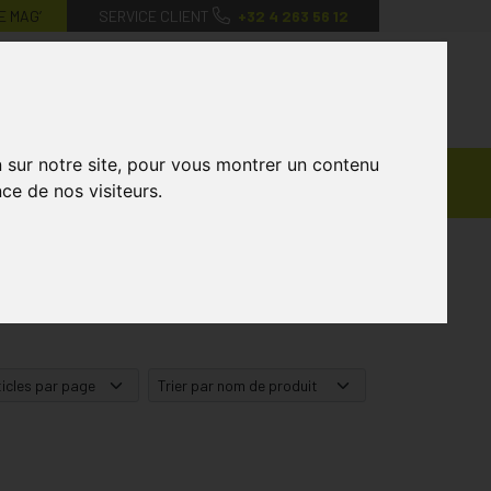
E MAG’
SERVICE CLIENT
+32 4 263 56 12
0
Mon
Mes
Mon
compte
favoris
panier
n sur notre site, pour vous montrer un contenu
Ventes
andagisterie
Vétérinaire
Marques
ce de nos visiteurs.
Privées