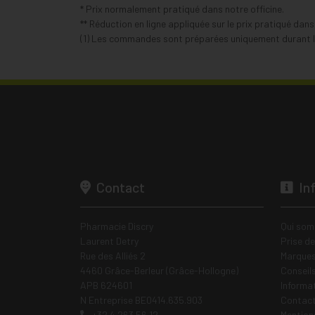
* Prix normalement pratiqué dans notre officine.
** Réduction en ligne appliquée sur le prix pratiqué dan
(1) Les commandes sont préparées uniquement durant le
Contact
In
Pharmacie Discry
Qui som
Laurent Detry
Prise d
Rue des Alliés 2
Marques
4460 Grâce-Berleur (Grâce-Hollogne)
Conseil
APB 624601
Informa
N Entreprise BE0414.635.903
Contac
+32 4 263 56 12
Mentions