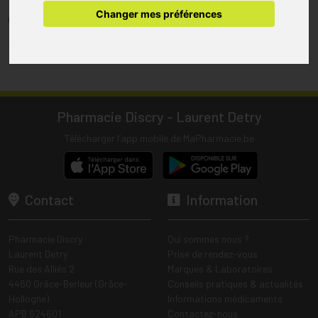
pharmacie.
Changer mes préférences
(1) Les commandes sont préparées uniquement durant les heures
d’ouverture de la pharmacie.
Tous les prix incluent la TVA – Hors frais de livraison.
Pharmacie Discry - Laurent Detry
Télécharger l’app mobile de MaPharmacie.be
Contact
Information
Pharmacie Discry
Qui sommes nous ?
Laurent Detry
Prise de rendez-vous
Rue des Alliés 2
Marques & Laboratoires
4460 Grâce-Berleur (Grâce-
Conseils pratiques & actualités
Hollogne)
Informations médicaments
APB 624601
Contactez-nous