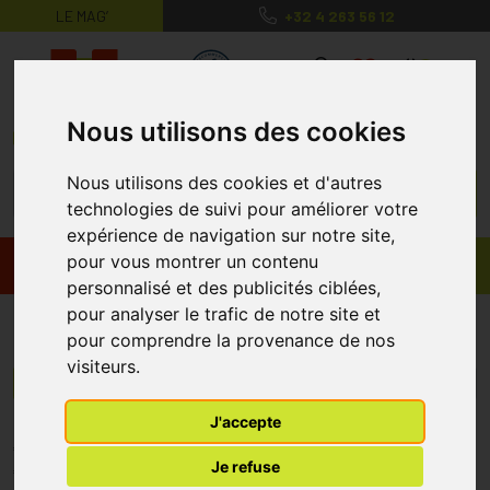
LE MAG’
+32 4 263 56 12
MaPharmacie.be ma santé, mes conse
0
Nous utilisons des cookies
Nous utilisons des cookies et d'autres
technologies de suivi pour améliorer votre
expérience de navigation sur notre site,
pour vous montrer un contenu
Promos
Produits
personnalisé et des publicités ciblées,
pour analyser le trafic de notre site et
Ranbaxy
pour comprendre la provenance de nos
visiteurs.
Menu/Filtres
J'accepte
* Prix normalement pratiqué dans notre officine.
Je refuse
** Réduction en ligne appliquée sur le prix pratiqué dans notre