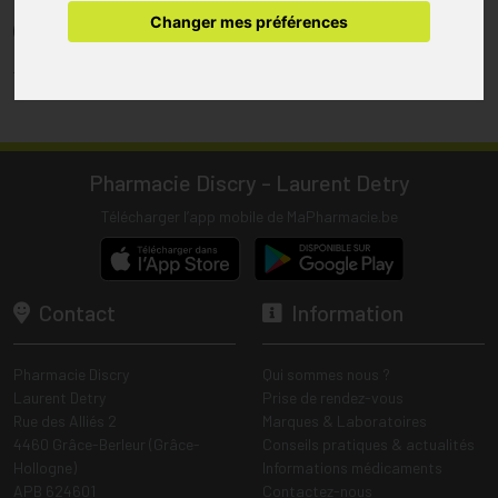
pharmacie.
Changer mes préférences
(1) Les commandes sont préparées uniquement durant les heures
d’ouverture de la pharmacie.
Tous les prix incluent la TVA – Hors frais de livraison.
Pharmacie Discry - Laurent Detry
Télécharger l’app mobile de MaPharmacie.be
Contact
Information
Pharmacie Discry
Qui sommes nous ?
Laurent Detry
Prise de rendez-vous
Rue des Alliés 2
Marques & Laboratoires
4460 Grâce-Berleur (Grâce-
Conseils pratiques & actualités
Hollogne)
Informations médicaments
APB 624601
Contactez-nous