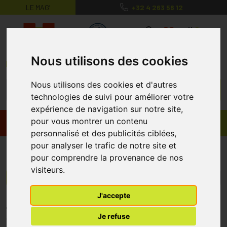
LE MAG’
+32 4 263 56 12
MaPharmacie.be ma santé, mes conse
0
Nous utilisons des cookies
Nous utilisons des cookies et d'autres
technologies de suivi pour améliorer votre
expérience de navigation sur notre site,
pour vous montrer un contenu
Promos
Produits
personnalisé et des publicités ciblées,
pour analyser le trafic de notre site et
Raz baby
pour comprendre la provenance de nos
visiteurs.
Menu/Filtres
J'accepte
* Prix normalement pratiqué dans notre officine.
Je refuse
** Réduction en ligne appliquée sur le prix pratiqué dans notre