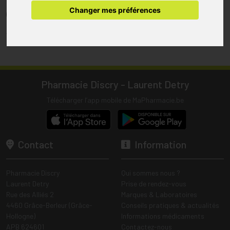
pharmacie.
Changer mes préférences
(1) Les commandes sont préparées uniquement durant les heures
d’ouverture de la pharmacie.
Tous les prix incluent la TVA – Hors frais de livraison.
Pharmacie Discry - Laurent Detry
Télécharger l’app mobile de MaPharmacie.be
Contact
Information
Pharmacie Discry
Qui sommes nous ?
Laurent Detry
Prise de rendez-vous
Rue des Alliés 2
Marques & Laboratoires
4460 Grâce-Berleur (Grâce-
Conseils pratiques & actualités
Hollogne)
Informations médicaments
APB 624601
Contactez-nous