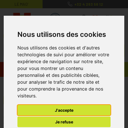
LE MAG’
+32 4 263 56 12
MaPharmacie.be ma santé, mes conse
0
Nous utilisons des cookies
Nous utilisons des cookies et d'autres
technologies de suivi pour améliorer votre
expérience de navigation sur notre site,
pour vous montrer un contenu
Promos
Produits
personnalisé et des publicités ciblées,
pour analyser le trafic de notre site et
RealDiet
pour comprendre la provenance de nos
visiteurs.
Menu/Filtres
J'accepte
* Prix normalement pratiqué dans notre officine.
Je refuse
** Réduction en ligne appliquée sur le prix pratiqué dans notre