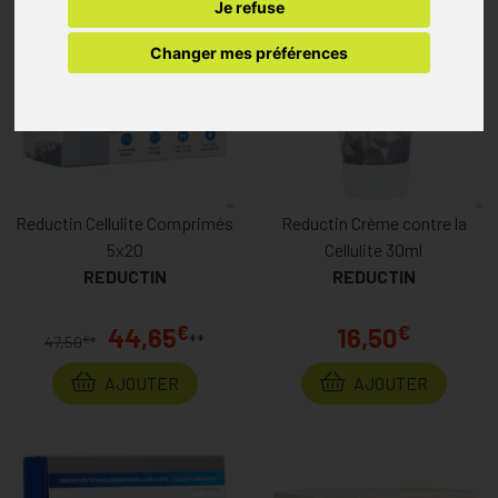
Je refuse
Changer mes préférences
Reductin Cellulite Comprimés
Reductin Crème contre la
5x20
Cellulite 30ml
REDUCTIN
REDUCTIN
€
€
44,65
16,50
**
€
47,50
*
AJOUTER
AJOUTER