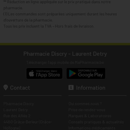
** Réduction en ligne appliquée sur le prix pratiqué dans notre
pharmacie.
(1) Les commandes sont préparées uniquement durant les heures
d’ouverture de la pharmacie.
Tous les prix incluent la TVA – Hors frais de livraison.
Pharmacie Discry - Laurent Detry
Télécharger l’app mobile de MaPharmacie.be
Contact
Information
Pharmacie Discry
Qui sommes nous ?
Laurent Detry
Prise de rendez-vous
Rue des Alliés 2
Marques & Laboratoires
4460 Grâce-Berleur (Grâce-
Conseils pratiques & actualités
Hollogne)
Informations médicaments