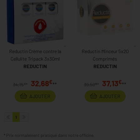
Reductin Crème contre la
Reductin Minceur 5x20
Cellulite Tripack 3x30ml
Comprimés
REDUCTIN
REDUCTIN
€
€
32,68
37,13
**
**
€
€
34,75
*
39,50
*
AJOUTER
AJOUTER
1
* Prix normalement pratiqué dans notre officine.