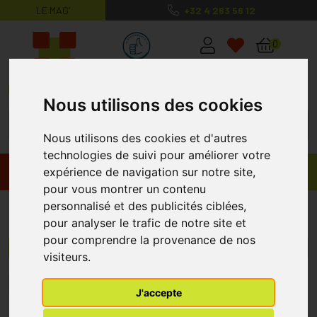
LE MAG’
+32 4 263 56 12
MaPharmacie.be ma santé, mes conse
0
Nous utilisons des cookies
Nous utilisons des cookies et d'autres
technologies de suivi pour améliorer votre
expérience de navigation sur notre site,
Promos
Produits
pour vous montrer un contenu
personnalisé et des publicités ciblées,
Reductin
pour analyser le trafic de notre site et
pour comprendre la provenance de nos
Menu/Filtres
visiteurs.
1
J'accepte