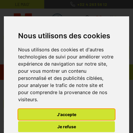
LE MAG’
+32 4 263 56 12
MaPharmacie.be ma santé, mes conse
0
Nous utilisons des cookies
Nous utilisons des cookies et d'autres
technologies de suivi pour améliorer votre
expérience de navigation sur notre site,
pour vous montrer un contenu
Promos
Produits
personnalisé et des publicités ciblées,
pour analyser le trafic de notre site et
Renilon
pour comprendre la provenance de nos
visiteurs.
Menu/Filtres
J'accepte
* Prix normalement pratiqué dans notre officine.
Je refuse
** Réduction en ligne appliquée sur le prix pratiqué dans notre