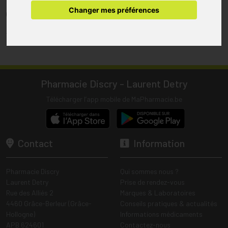
pharmacie.
Changer mes préférences
(1) Les commandes sont préparées uniquement durant les heures
d’ouverture de la pharmacie.
Tous les prix incluent la TVA – Hors frais de livraison.
Pharmacie Discry - Laurent Detry
Télécharger l’app mobile de MaPharmacie.be
Contact
Information
Pharmacie Discry
Qui sommes nous ?
Laurent Detry
Prise de rendez-vous
Rue des Alliés 2
Marques & Laboratoires
4460 Grâce-Berleur (Grâce-
Conseils pratiques & actualités
Hollogne)
Informations médicaments
APB 624601
Contactez-nous