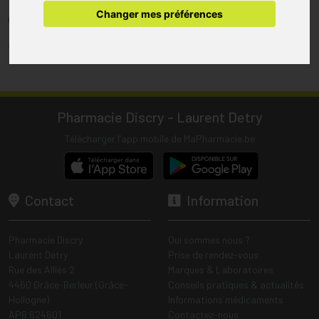
pharmacie.
Changer mes préférences
(1) Les commandes sont préparées uniquement durant les heures
d’ouverture de la pharmacie.
Tous les prix incluent la TVA – Hors frais de livraison.
Pharmacie Discry - Laurent Detry
Télécharger l’app mobile de MaPharmacie.be
Contact
Information
Pharmacie Discry
Qui sommes nous ?
Laurent Detry
Prise de rendez-vous
Rue des Alliés 2
Marques & Laboratoires
4460 Grâce-Berleur (Grâce-
Conseils pratiques & actualités
Hollogne)
Informations médicaments
APB 624601
Contactez-nous