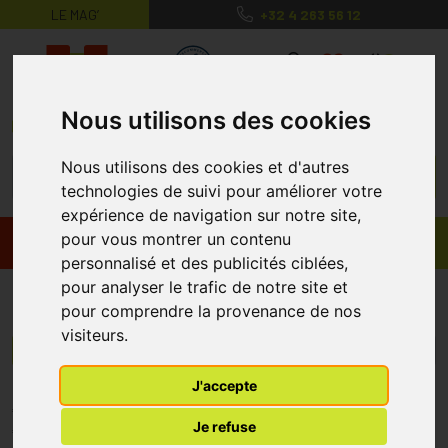
LE MAG’
+32 4 263 56 12
MaPharmacie.be ma santé, mes conse
0
Nous utilisons des cookies
Nous utilisons des cookies et d'autres
technologies de suivi pour améliorer votre
expérience de navigation sur notre site,
pour vous montrer un contenu
Promos
Produits
personnalisé et des publicités ciblées,
pour analyser le trafic de notre site et
Respiporc FluPan
pour comprendre la provenance de nos
visiteurs.
Menu/Filtres
J'accepte
* Prix normalement pratiqué dans notre officine.
Je refuse
** Réduction en ligne appliquée sur le prix pratiqué dans notre