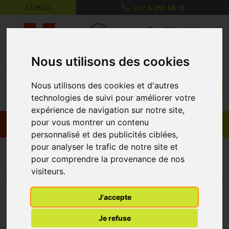
LE MAG’
+32 4 263 56 12
MaPharmacie.be ma santé, mes conse
0
Nous utilisons des cookies
Nous utilisons des cookies et d'autres
technologies de suivi pour améliorer votre
expérience de navigation sur notre site,
pour vous montrer un contenu
Promos
Produits
personnalisé et des publicités ciblées,
pour analyser le trafic de notre site et
Ronchostim
pour comprendre la provenance de nos
visiteurs.
Menu/Filtres
J'accepte
* Prix normalement pratiqué dans notre officine.
Je refuse
** Réduction en ligne appliquée sur le prix pratiqué dans notre