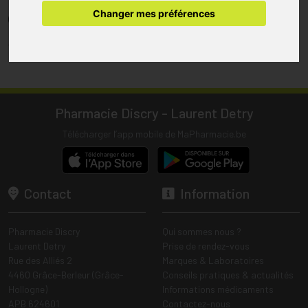
pharmacie.
Changer mes préférences
(1) Les commandes sont préparées uniquement durant les heures
d’ouverture de la pharmacie.
Tous les prix incluent la TVA – Hors frais de livraison.
Pharmacie Discry - Laurent Detry
Télécharger l’app mobile de MaPharmacie.be
Contact
Information
Pharmacie Discry
Qui sommes nous ?
Laurent Detry
Prise de rendez-vous
Rue des Alliés 2
Marques & Laboratoires
4460 Grâce-Berleur (Grâce-
Conseils pratiques & actualités
Hollogne)
Informations médicaments
APB 624601
Contactez-nous