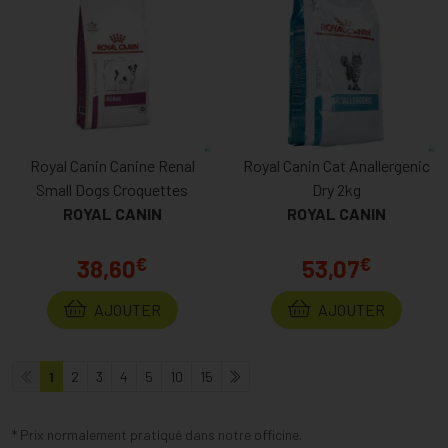
Royal Canin Canine Renal
Royal Canin Cat Anallergenic
Small Dogs Croquettes
Dry 2kg
ROYAL CANIN
ROYAL CANIN
€
€
38,60
53,07
AJOUTER
AJOUTER
1
2
3
4
5
10
15
* Prix normalement pratiqué dans notre officine.