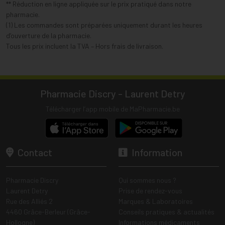
** Réduction en ligne appliquée sur le prix pratiqué dans notre
pharmacie.
(1) Les commandes sont préparées uniquement durant les heures
d’ouverture de la pharmacie.
Tous les prix incluent la TVA – Hors frais de livraison.
Pharmacie Discry - Laurent Detry
Télécharger l’app mobile de MaPharmacie.be
Contact
Information
Pharmacie Discry
Qui sommes nous ?
Laurent Detry
Prise de rendez-vous
Rue des Alliés 2
Marques & Laboratoires
4460 Grâce-Berleur (Grâce-
Conseils pratiques & actualités
Hollogne)
Informations médicaments