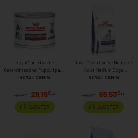
Royal Canin Canine
Royal Canin Canine Neutered
Gastrointestinal Puppy 1 pack
Adult Medium Dogs
ROYAL CANIN
de Boites
ROYAL CANIN
Croquettes
€
€
29,19
65,53
**
**
€
€
30,97
*
69,71
*
AJOUTER
AJOUTER