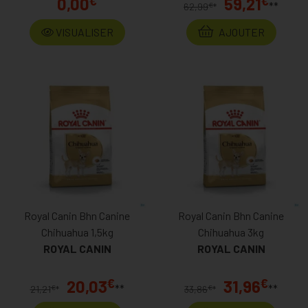
€
€
0,00
59,21
**
€
62,99
*
VISUALISER
AJOUTER
Royal Canin Bhn Canine
Royal Canin Bhn Canine
Chihuahua 1,5kg
Chihuahua 3kg
ROYAL CANIN
ROYAL CANIN
€
€
20,03
31,96
**
**
€
€
21,21
*
33,86
*