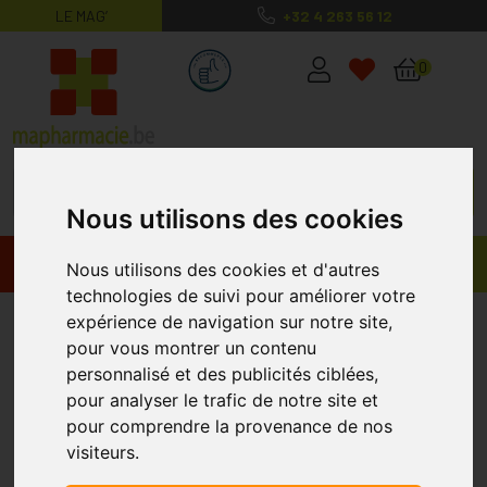
LE MAG’
+32 4 263 56 12
MaPharmacie.be ma santé, mes conse
0
Nous utilisons des cookies
Promos
Produits
Nous utilisons des cookies et d'autres
technologies de suivi pour améliorer votre
Royal Canin
expérience de navigation sur notre site,
pour vous montrer un contenu
personnalisé et des publicités ciblées,
pour analyser le trafic de notre site et
pour comprendre la provenance de nos
visiteurs.